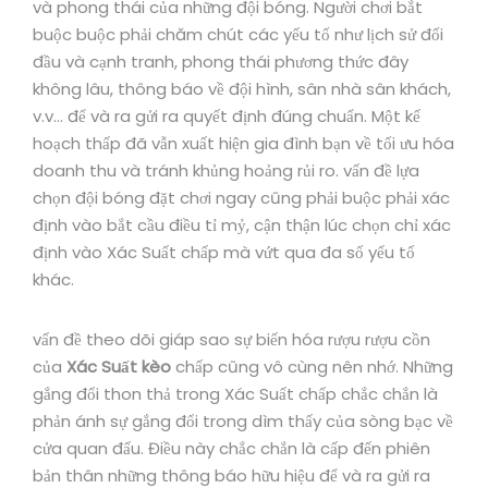
và phong thái của những đội bóng. Người chơi bắt
buộc buộc phải chăm chút các yếu tố như lịch sử đối
đầu và cạnh tranh, phong thái phương thức đây
không lâu, thông báo về đội hình, sân nhà sân khách,
v.v… để và ra gửi ra quyết định đúng chuẩn. Một kế
hoạch thấp đã vẫn xuất hiện gia đình bạn về tối ưu hóa
doanh thu và tránh khủng hoảng rủi ro. vấn đề lựa
chọn đội bóng đặt chơi ngay cũng phải buộc phải xác
định vào bắt cầu điều tỉ mỷ, cận thận lúc chọn chỉ xác
định vào Xác Suất chấp mà vứt qua đa số yếu tố
khác.
vấn đề theo dõi giáp sao sự biến hóa rượu rượu cồn
của
Xác Suất kèo
chấp cũng vô cùng nên nhớ. Những
gắng đổi thon thả trong Xác Suất chấp chắc chắn là
phản ánh sự gắng đổi trong dìm thấy của sòng bạc về
cửa quan đấu. Điều này chắc chắn là cấp đến phiên
bản thân những thông báo hữu hiệu để và ra gửi ra