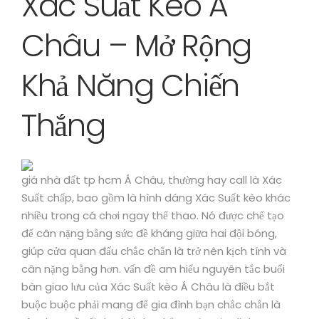
Xác Suất Kèo Á
Châu – Mở Rộng
Khả Năng Chiến
Thắng
giá nhà đất tp hcm Á Châu, thường hay call là Xác
Suất chấp, bao gồm là hình dáng Xác Suất kèo khác
nhiều trong cá chơi ngay thể thao. Nó được chế tạo
để cân nặng bằng sức đề kháng giữa hai đội bóng,
giúp cửa quan đấu chắc chắn là trở nên kịch tính và
cân nặng bằng hơn. vấn đề am hiểu nguyên tắc buổi
bàn giao lưu của Xác Suất kèo Á Châu là điều bắt
buộc buộc phải mang để gia đình bạn chắc chắn là