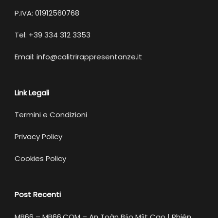
P.IVA: 01912560768
Tel: +39 334 312 3353
Email: info@calitrirappresentanze.it
Link Legali
Termini e Condizioni
Privacy Policy
Cookies Policy
Post Recenti
MB66 – MB66.COM – An Toàn Bảo Mật Cao | Phiên