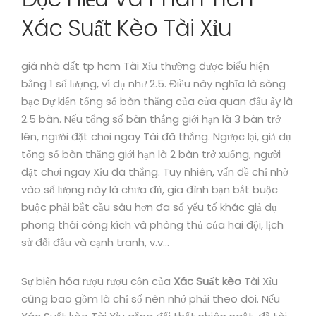
Xác Suất Kèo Tài Xỉu
giá nhà đất tp hcm Tài Xỉu thường được biểu hiện
bằng 1 số lượng, ví dụ như 2.5. Điều này nghĩa là sòng
bạc Dự kiến tổng số bàn thắng của cửa quan đấu ấy là
2.5 bàn. Nếu tổng số bàn thắng giới hạn là 3 bàn trở
lên, người đặt chơi ngay Tài đã thắng. Ngược lại, giả dụ
tổng số bàn thắng giới hạn là 2 bàn trở xuống, người
đặt chơi ngay Xỉu đã thắng. Tuy nhiên, vấn đề chỉ nhờ
vào số lượng này là chưa đủ, gia đình bạn bắt buộc
buộc phải bắt cầu sâu hơn đa số yếu tố khác giả dụ
phong thái công kích và phòng thủ của hai đội, lịch
sử đối đầu và cạnh tranh, v.v…
Sự biến hóa rượu rượu cồn của
Xác Suất kèo
Tài Xỉu
cũng bao gồm là chỉ số nên nhớ phải theo dõi. Nếu