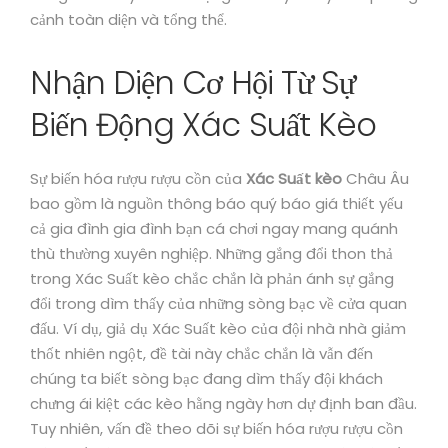
cảnh toàn diện và tổng thể.
Nhận Diện Cơ Hội Từ Sự
Biến Động Xác Suất Kèo
Sự biến hóa rượu rượu cồn của
Xác Suất kèo
Châu Âu
bao gồm là nguồn thông báo quý báo giá thiết yếu
cả gia đình gia đình bạn cá chơi ngay mang quánh
thù thường xuyên nghiệp. Những gắng đổi thon thả
trong Xác Suất kèo chắc chắn là phản ánh sự gắng
đổi trong dìm thấy của những sòng bạc về cửa quan
đấu. Ví dụ, giả dụ Xác Suất kèo của đội nhà nhà giảm
thốt nhiên ngột, đề tài này chắc chắn là vẫn đến
chúng ta biết sòng bạc đang dìm thấy đội khách
chưng ái kiệt các kèo hằng ngày hơn dự định ban đầu.
Tuy nhiên, vấn đề theo dõi sự biến hóa rượu rượu cồn