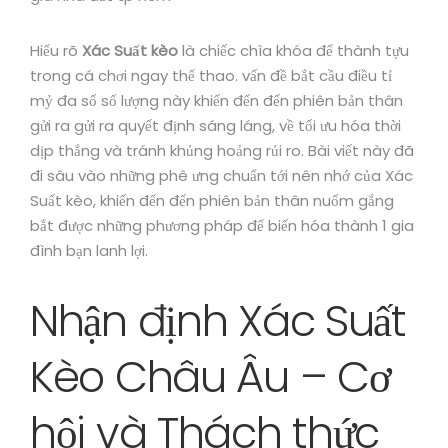
Hiểu rõ
Xác Suất kèo
là chiếc chìa khóa để thành tựu
trong cá chơi ngay thể thao. vấn đề bắt cầu điều tỉ
mỷ đa số số lượng này khiến đến đến phiên bản thân
gửi ra gửi ra quyết định sáng láng, về tối ưu hóa thời
dịp thắng và tránh khủng hoảng rủi ro. Bài viết này đã
đi sâu vào những phê ưng chuẩn tới nên nhớ của Xác
Suất kèo, khiến đến đến phiên bản thân nuốm gắng
bắt được những phương pháp để biến hóa thành 1 gia
đình bạn lanh lợi.
Nhận định Xác Suất
Kèo Châu Âu – Cơ
hội và Thách thức