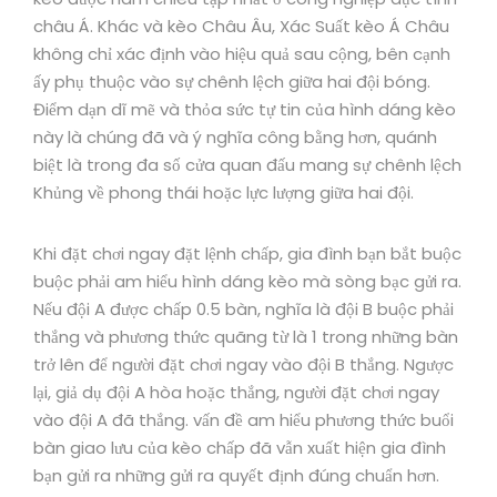
châu Á. Khác và kèo Châu Âu, Xác Suất kèo Á Châu
không chỉ xác định vào hiệu quả sau cộng, bên cạnh
ấy phụ thuộc vào sự chênh lệch giữa hai đội bóng.
Điểm dạn dĩ mẽ và thỏa sức tự tin của hình dáng kèo
này là chúng đã và ý nghĩa công bằng hơn, quánh
biệt là trong đa số cửa quan đấu mang sự chênh lệch
Khủng về phong thái hoặc lực lượng giữa hai đội.
Khi đặt chơi ngay đặt lệnh chấp, gia đình bạn bắt buộc
buộc phải am hiểu hình dáng kèo mà sòng bạc gửi ra.
Nếu đội A được chấp 0.5 bàn, nghĩa là đội B buộc phải
thắng và phương thức quãng từ là 1 trong những bàn
trở lên để người đặt chơi ngay vào đội B thắng. Ngược
lại, giả dụ đội A hòa hoặc thắng, người đặt chơi ngay
vào đội A đã thắng. vấn đề am hiểu phương thức buổi
bàn giao lưu của kèo chấp đã vẫn xuất hiện gia đình
bạn gửi ra những gửi ra quyết định đúng chuẩn hơn.