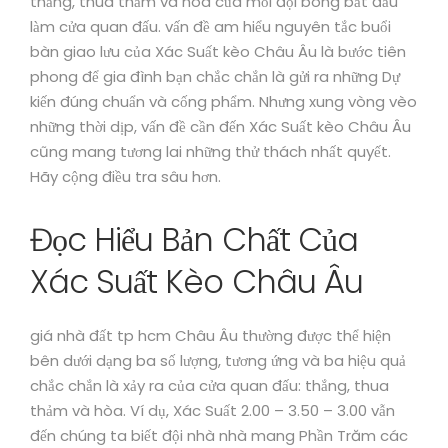
thắng, thua thảm và hòa của mỗi đội bóng bắt đầu
làm cửa quan đấu. vấn đề am hiểu nguyên tắc buổi
bàn giao lưu của Xác Suất kèo Châu Âu là bước tiên
phong để gia đình bạn chắc chắn là gửi ra những Dự
kiến đúng chuẩn và cống phẩm. Nhưng xung vòng vèo
những thời dịp, vấn đề cần đến Xác Suất kèo Châu Âu
cũng mang tương lai những thử thách nhất quyết.
Hãy cộng điều tra sâu hơn.
Đọc Hiểu Bản Chất Của
Xác Suất Kèo Châu Âu
giá nhà đất tp hcm Châu Âu thường được thể hiện
bên dưới dạng ba số lượng, tương ứng và ba hiệu quả
chắc chắn là xảy ra của cửa quan đấu: thắng, thua
thảm và hòa. Ví dụ, Xác Suất 2.00 – 3.50 – 3.00 vẫn
đến chúng ta biết đội nhà nhà mang Phần Trăm các