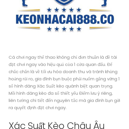
Cá chơi ngay thể thao không chỉ đơn thuần là đề tài
đặt chơi ngay vào hiệu quả của 1 cửa quan đấu. Để
chắc chắn là về tối ưu hóa doanh thu và tránh khủng
hoảng rủi ro, gia đình bạn buộc phải nuốm gắng vững 1
số hình dáng Xác Suất kèo quánh biệt quan trọng.
Mỗi hình dáng kèo đa số thiết yếu Điểm lưu ý riêng,
liên tưởng chi tiết đến nguyên tắc mà gia đình bạn gửi
ra quyết định đặt chơi ngay.
Xác Suất Kèo Châu Âu