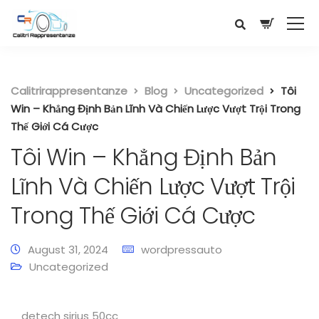
Calitrirappresentanze
Blog
Uncategorized
Tôi
Win – Khẳng Định Bản Lĩnh Và Chiến Lược Vượt Trội Trong
Thế Giới Cá Cược
Tôi Win – Khẳng Định Bản
Lĩnh Và Chiến Lược Vượt Trội
Trong Thế Giới Cá Cược
August 31, 2024
wordpressauto
Uncategorized
detech sirius 50cc