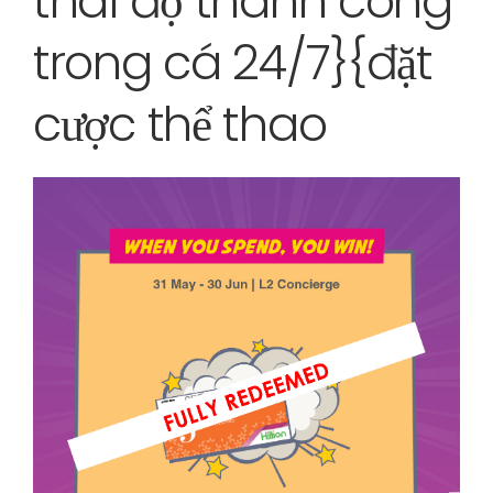
thái độ thành công
trong cá 24/7}{đặt
cược thể thao