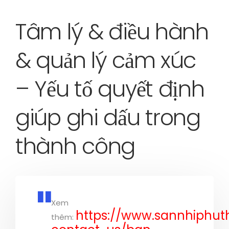
Tâm lý & điều hành
& quản lý cảm xúc
– Yếu tố quyết định
giúp ghi dấu trong
thành công
Xem
https://www.sannhiphu
thêm: