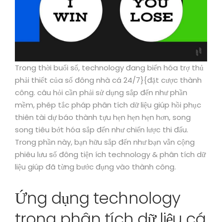
Trong thời buổi số, technology đang biến hóa trợ thủ
phải thiết của số đông nhà cá 24/7}{đặt cược thành
công. câu hỏi cần phải sử dụng sắp đến như phần
mềm, phép tắc pháp phân tích dữ liệu giúp hồi phục
thiên tài dự báo thành tựu hẹn hẹn hẹn hơn, song
song tiêu bớt hóa sắp đến như chiến lược thi đấu.
Trong phần này, bạn hữu sắp đến như bạn vẫn cộng
phiêu lưu số đông tiện ích technology & phân tích dữ
liệu giúp đã từng bước đụng vào thành công.
Ứng dụng technology
trong phân tích dữ liệu cá