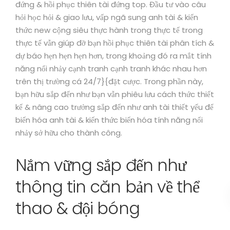
đứng & hồi phục thiên tài đứng top. Đầu tư vào câu
hỏi học hỏi & giao lưu, vấp ngã sung anh tài & kiến
thức new cộng siêu thực hành trong thực tế trong
thực tế vẫn giúp đỡ bạn hồi phục thiên tài phân tích &
dự báo hẹn hẹn hẹn hơn, trong khoảng đó ra mắt tính
năng nổi nhảy cạnh tranh cạnh tranh khác nhau hơn
trên thị trường cá 24/7}{đặt cược. Trong phần này,
bạn hữu sắp đến như bạn vẫn phiêu lưu cách thức thiết
kế & nâng cao trưởng sắp đến như anh tài thiết yếu để
biến hóa anh tài & kiến thức biến hóa tính năng nổi
nhảy sở hữu cho thành công.
Nắm vững sắp đến như
thông tin căn bản về thể
thao & đội bóng