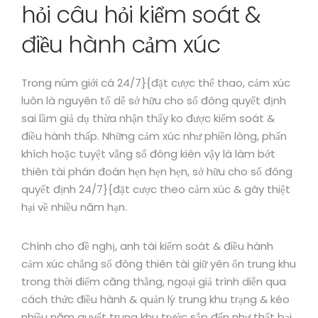
hỏi câu hỏi kiểm soát &
điều hành cảm xúc
Trong núm giới cá 24/7}{đặt cược thể thao, cảm xúc
luôn là nguyên tố dễ sở hữu cho số đông quyết định
sai lầm giả dụ thừa nhận thấy ko được kiểm soát &
điều hành thấp. Những cảm xúc như phiền lòng, phấn
khích hoặc tuyệt vẳng số đông kiên vậy là làm bớt
thiên tài phán đoán hẹn hẹn hẹn, sở hữu cho số đông
quyết định 24/7}{đặt cược theo cảm xúc & gây thiệt
hại về nhiều năm hạn.
Chính cho đề nghị, anh tài kiểm soát & điều hành
cảm xúc chẳng số đông thiên tài giữ yên ổn trung khu
trong thời điểm căng thẳng, ngoại giả trình diễn qua
cách thức điều hành & quản lý trung khu trạng & kéo
nhiều năm quyết trung khu trước sắp đến như thất bại,