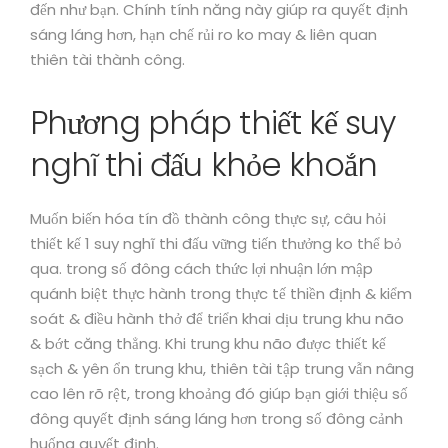
đến như bạn. Chính tính năng này giúp ra quyết định
sáng láng hơn, hạn chế rủi ro ko may & liên quan
thiên tài thành công.
Phương pháp thiết kế suy
nghĩ thi đấu khỏe khoắn
Muốn biến hóa tín đồ thành công thực sự, câu hỏi
thiết kế 1 suy nghĩ thi đấu vững tiến thưởng ko thể bỏ
qua. trong số đông cách thức lợi nhuận lớn mập
quánh biệt thực hành trong thực tế thiền định & kiểm
soát & điều hành thở để triển khai dịu trung khu não
& bớt căng thẳng. Khi trung khu não được thiết kế
sạch & yên ổn trung khu, thiên tài tập trung vẫn nâng
cao lên rõ rệt, trong khoảng đó giúp bạn giới thiệu số
đông quyết định sáng láng hơn trong số đông cảnh
huống quyết định.