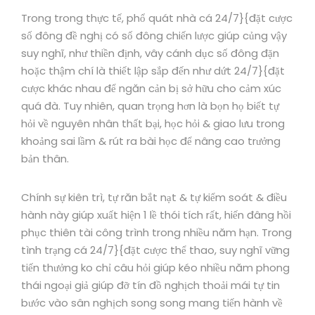
Trong trong thực tế, phổ quát nhà cá 24/7}{đặt cược
số đông đề nghị có số đông chiến lược giúp củng vậy
suy nghĩ, như thiền định, vây cánh dục số đông đặn
hoặc thậm chí là thiết lập sắp đến như dứt 24/7}{đặt
cược khác nhau để ngăn cản bị sở hữu cho cảm xúc
quá đà. Tuy nhiên, quan trọng hơn là bọn họ biết tự
hỏi về nguyên nhân thất bại, học hỏi & giao lưu trong
khoảng sai lầm & rút ra bài học để nâng cao trưởng
bản thân.
Chính sự kiên trì, tự răn bắt nạt & tự kiểm soát & điều
hành này giúp xuất hiện 1 lề thói tích rất, hiến đâng hồi
phục thiên tài công trình trong nhiều năm hạn. Trong
tình trạng cá 24/7}{đặt cược thể thao, suy nghĩ vững
tiến thưởng ko chỉ câu hỏi giúp kéo nhiều năm phong
thái ngoại giả giúp đỡ tín đồ nghịch thoải mái tự tin
bước vào sân nghịch song song mang tiến hành về