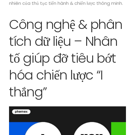
nhiên của thủ tục tiến hành & chiến lược thông minh.
Công nghệ & phân
tích dữ liệu – Nhân
tố giúp đỡ tiêu bớt
hóa chiến lược “I
thắng”