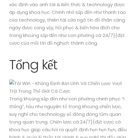
xác định vào anh tài & kiến thức & technology được
áp dụng khoa học. Chính nhờ sắp đến như thanh tao
của technology, thiên tài cửa ngõ tín đồ thân càng
ngày được củng vậy, hồi phục & biến hóa đích cho
trong khoảng sắp đến như con phường cá 24/7}{đặt
cược của mỗi tín đồ nghịch thành công.
Tổng kết
Trong khoảng sắp đến như con phường chinh phục “I
thắng”, hầu như nguyên tố trong khoảng chiến lược,
suy nghĩ cho technology số đông đóng tầm quan
trọng quan trọng. Chiến lược cá 24/7}{đặt cược có
khoa học giúp câu hỏi ra quyết định hẹn hẹn hẹn, điều
hành & quản lý thấp tài chính & suy nghĩ thi đấu giúp