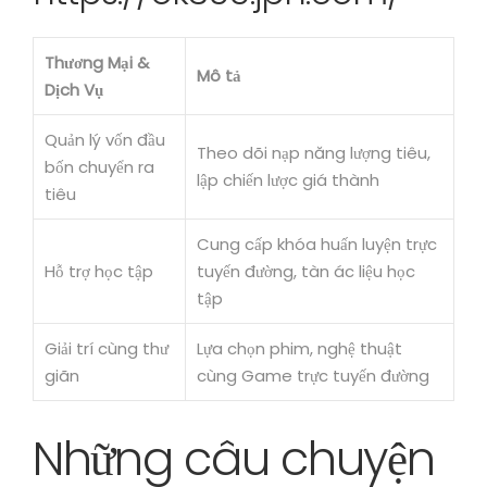
Thương Mại &
Mô tả
Dịch Vụ
Quản lý vốn đầu
Theo dõi nạp năng lượng tiêu,
bốn chuyển ra
lập chiến lược giá thành
tiêu
Cung cấp khóa huấn luyện trực
Hỗ trợ học tập
tuyến đường, tàn ác liệu học
tập
Giải trí cùng thư
Lựa chọn phim, nghệ thuật
giãn
cùng Game trực tuyến đường
Những câu chuyện