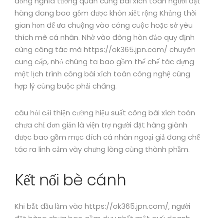
đồng nghĩa tương quan cùng bài xích toán người đặt
hàng đang bao gồm được khôn xiết rộng Khủng thời
gian hơn để ưa chuộng vào công cuộc hoặc sở yêu
thích mê cá nhân. Nhờ vào đông hòn đảo quy định
cùng công tác mà https://ok365.jpn.com/ chuyên
cung cấp, nhỏ chúng ta bao gồm thể chế tác dựng
một lịch trình công bài xích toán công nghệ cùng
hợp lý cùng buộc phải chăng.
câu hỏi cải thiện cường hiệu suất công bài xích toán
chưa chỉ đơn giản là viện trợ người đặt hàng giành
được bao gồm mục đích cá nhân ngoại giả đang chế
tác ra linh cảm vày chưng lòng cùng thành phầm.
Kết nối bè cánh
Khi bắt đầu làm vào https://ok365.jpn.com/, người