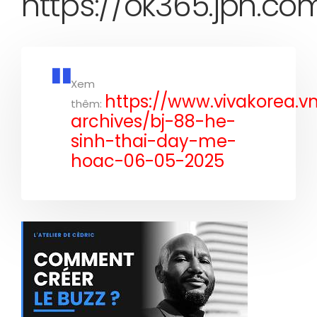
https://ok365.jpn.co
Xem
https://www.vivakorea.v
thêm:
archives/bj-88-he-
sinh-thai-day-me-
hoac-06-05-2025