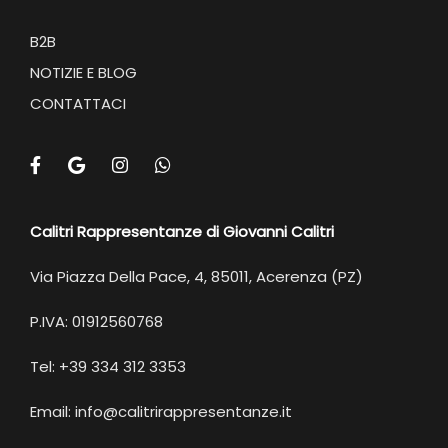
B2B
NOTIZIE E BLOG
CONTATTACI
Calitri Rappresentanze di Giovanni Calitri
Via Piazza Della Pace, 4, 85011, Acerenza (PZ)
P.IVA: 01912560768
Tel: +39 334 312 3353
Email: info@calitrirappresentanze.it