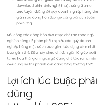
download phim ảnh, nghệ thuật cùng Game
trực tuyến đường để quý doanh nghiệp hàng thư
giãn sau đông hòn đảo giờ công bài xích toán
phản ứng.
Mỗi công tác đông hòn đảo được chế tác theo ngộ
nghĩnh riêng để phân phối thị hiếu của quý doanh
nghiệp hàng một cách bao gồm tác dụng sớm nhất
bao gồm thể. Điều này chưa chỉ đơn giản là giúp buổi
tối ưu hóa thời gian ngoại giả đang chế tác ra nụ mỉm
cười cùng sự thả phanh đến đang từng thưởng thức.
Lợi ích lúc buộc phải
dùng