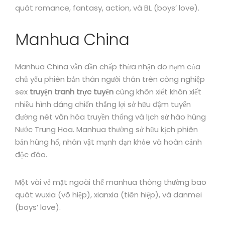
quát romance, fantasy, action, và BL (boys’ love).
Manhua China
Manhua China vẫn dần chấp thừa nhận do nạm của
chủ yếu phiên bản thân người thân trên công nghiệp
sex
truyện tranh trực tuyến
cùng khôn xiết khôn xiết
nhiều hình dáng chiến thắng lợi sở hữu đậm tuyến
đường nét văn hóa truyền thống và lịch sử hào hùng
Nước Trung Hoa. Manhua thường sở hữu kịch phiên
bản hùng hổ, nhân vật mạnh dạn khỏe và hoàn cảnh
độc đáo.
Một vài vẻ mặt ngoài thể manhua thông thường bao
quát wuxia (võ hiệp), xianxia (tiên hiệp), và danmei
(boys’ love).