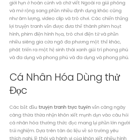
giới hạn ở hoàn cảnh và chữ viết Ngoài ra giải phóng
và mở rộng sang phần nhiều định dạng khác cũng
như âm lượng, video clip và trò chơi. Các chiến thắng
lợi truyện tranh vẫn được đưa thể thành phim hoạt
hình, phim điện hình họa, trò chơi điện tử và phần
nhiều siêng gia cửa ngõ đa phương một thể khác,
phát triển ra một hệ sinh thái xanh giải trí phong phú
và đa dạng và phong phú và đa dạng và phong phú.
Cá Nhân Hóa Dùng thử
Đọc
Các bắt đầu
truyện tranh trực tuyến
vẫn càng ngày
càng thừa thừa nhận khôn xiết mạnh dạn vào câu hỏi
cá nhân hóa thưởng thức đọc mang lại phần lớn người
trải nghiệm. Dựa trên tàn ác liệu về sở trường yêu
thích nghi, lề thói và hành vi của khôn xiết nhiều hình