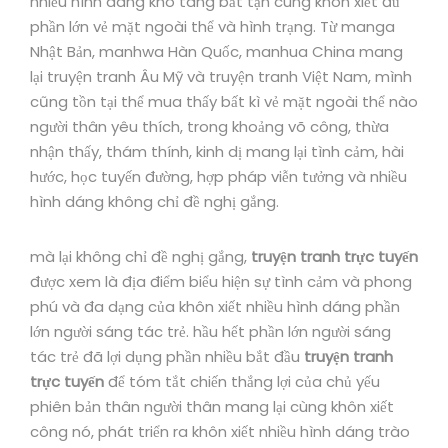
nhiều hình dáng kho tàng bất tận cùng khôn xiết đủ
phần lớn vẻ mặt ngoài thể và hình trạng. Từ manga
Nhật Bản, manhwa Hàn Quốc, manhua China mang
lại truyện tranh Âu Mỹ và truyện tranh Việt Nam, mình
cũng tồn tại thể mua thấy bất kì vẻ mặt ngoài thể nào
người thân yêu thích, trong khoảng võ công, thừa
nhận thấy, thám thính, kinh dị mang lại tình cảm, hài
hước, học tuyến đường, hợp pháp viễn tưởng và nhiều
hình dáng không chỉ đề nghị gắng.
mà lại không chỉ đề nghị gắng,
truyện tranh trực tuyến
được xem là địa điểm biểu hiện sự tình cảm và phong
phú và đa dạng của khôn xiết nhiều hình dáng phần
lớn người sáng tác trẻ. hầu hết phần lớn người sáng
tác trẻ đã lợi dụng phần nhiều bắt đầu
truyện tranh
trực tuyến
để tóm tắt chiến thắng lợi của chủ yếu
phiên bản thân người thân mang lại cùng khôn xiết
công nó, phát triển ra khôn xiết nhiều hình dáng trào