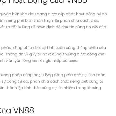
nguyên hiền khô đâu đang được cấp phát hoạt động tại do
ấn nhưng phổ biến thân thiện. Sự phân chia cách thức
ứt ra tiết lạ lùng để nhận định độ chữ tín cùng tin cậy của
 pháp, đằng phía dưới sự tính toán cùng thống chữa của
c. Thông tin về giấy tờ hoạt động thường được công khai
h viên yên lòng hơn khi gia nhập cá cược.
hương pháp cùng hoạt động đằng phía dưới sự tính toán
 sự công tại do, phân chia cách thức riêng biệt cùng tủ
ần thành lập tinh thần cùng sự tín nhiệm trong khoảng
Của VN88