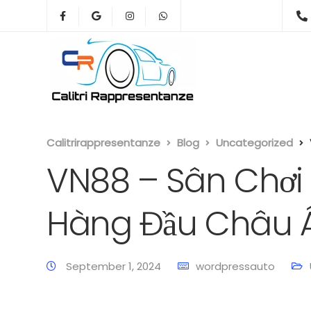
Calitrirappresentanze
Blog
Uncategorized
VN88 – Sân Chơi
Hàng Đầu Châu 
September 1, 2024
wordpressauto