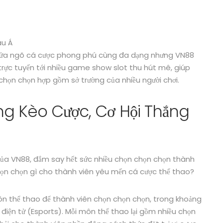
 cửa ngõ cá cược phong phú cùng đa dạng nhưng VN88
trực tuyến tới nhiều game show slot thu hút mê, giúp
ọn chọn hợp gồm sở trường của nhiều người chơi.
g Kèo Cược, Cơ Hội Thắng
ủa VN88, đắm say hết sức nhiều chọn chọn chọn thành
 chọn chọn gì cho thành viên yêu mến cá cược thể thao?
n thể thao để thành viên chọn chọn chọn, trong khoảng
 điện tử (Esports). Mỗi môn thể thao lại gồm nhiều chọn