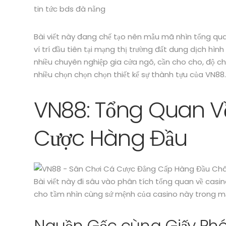
tin tức bds đà nẵng
Bài viết này đang chế tạo nên mẫu mã nhìn tổng qu
ví trí đầu tiên tại mạng thị trường đất dung dịch h
nhiều chuyên nghiệp gia cửa ngõ, cần cho cho, độ ch
nhiều chọn chọn chọn thiết kế sự thành tựu của VN88.
VN88: Tổng Quan V
Cược Hàng Đầu
Bài viết này đi sâu vào phân tích tổng quan về casi
cho tầm nhìn cùng sứ mệnh của casino này trong mạ
Nguồn Gốc cùng Giấy Ph