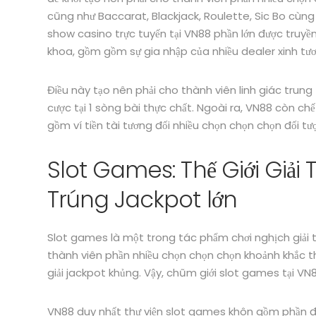
cũng như Baccarat, Blackjack, Roulette, Sic Bo c
show casino trực tuyến tại VN88 phần lớn được truyề
khoa, gồm gồm sự gia nhập của nhiều dealer xinh tư
Điều này tạo nên phải cho thành viên linh giác tru
cược tại 1 sòng bài thực chất. Ngoài ra, VN88 còn ch
gồm ví tiền tài tương đối nhiều chọn chọn chọn đối t
Slot Games: Thế Giới Giải
Trúng Jackpot lớn
Slot games là một trong tác phẩm chơi nghịch giải t
thành viên phần nhiều chọn chọn chọn khoảnh khắc t
giải jackpot khủng. Vậy, chũm giới slot games tại VN
VN88 duy nhất thư viện slot games khôn gồm phần