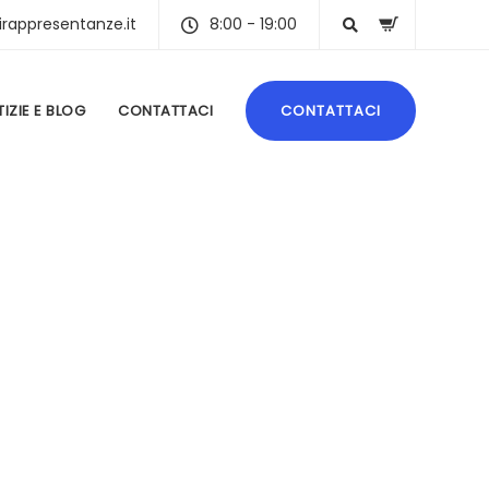
irappresentanze.it
8:00 - 19:00
IZIE E BLOG
CONTATTACI
CONTATTACI