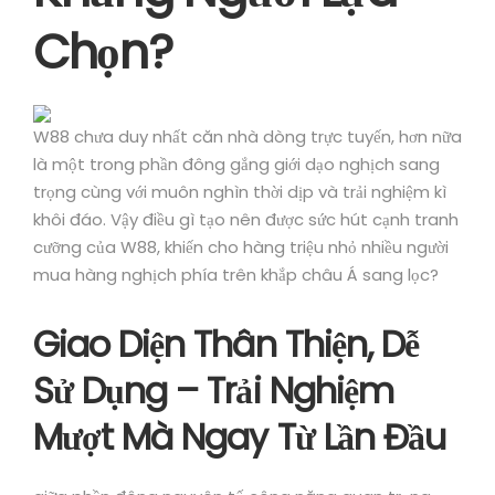
Chọn?
W88 chưa duy nhất căn nhà dòng trực tuyến, hơn nữa
là một trong phần đông gắng giới dạo nghịch sang
trọng cùng với muôn nghìn thời dịp và trải nghiệm kì
khôi đáo. Vậy điều gì tạo nên được sức hút cạnh tranh
cưỡng của W88, khiến cho hàng triệu nhỏ nhiều người
mua hàng nghịch phía trên khắp châu Á sang lọc?
Giao Diện Thân Thiện, Dễ
Sử Dụng – Trải Nghiệm
Mượt Mà Ngay Từ Lần Đầu