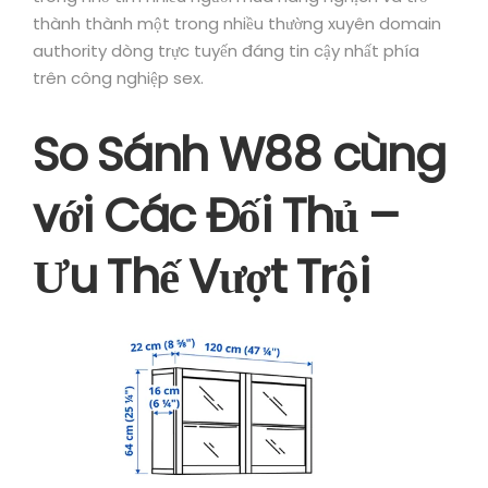
thành thành một trong nhiều thường xuyên domain
authority dòng trực tuyến đáng tin cậy nhất phía
trên công nghiệp sex.
So Sánh W88 cùng
với Các Đối Thủ –
Ưu Thế Vượt Trội