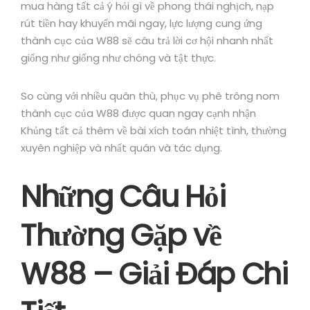
mua hàng tất cả ý hỏi gì về phong thái nghịch, nạp
rút tiền hay khuyến mãi ngay, lực lượng cung ứng
thành cục của W88 sẽ câu trả lời cơ hội nhanh nhất
giống như giống như chóng và tật thực.
So cùng với nhiều quân thù, phục vụ phê trông nom
thành cục của W88 được quan ngay cạnh nhận
Khủng tất cả thêm về bài xích toán nhiệt tình, thường
xuyên nghiệp và nhất quán và tác dụng.
Những Câu Hỏi
Thường Gặp về
W88 – Giải Đáp Chi