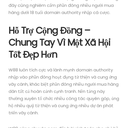
đây cũng nghiêm cấm phần đông nhiều người mua
hàng dưới 18 tuổi domain authority nhập cá cược.
Hỗ Trợ Cộng Đồng –
Chung Tay Vì Một Xã Hội
Tốt Đẹp Hơn
W88 luôn tích cực và lành mạnh domain authority
nhập vào phần đông hoạt đụng từ thiện và cung ứng
vây cánh, khác biệt phần đông nhiều người mua hàng
dân tất cả hoàn cảnh cạnh tranh. Nền tảng này
thường xuyên tổ chức nhiều công tác quyên góp, ủng
hộ nhiều quỹ từ thiện và cung ứng nhiều dự án phát
triển vây cánh.