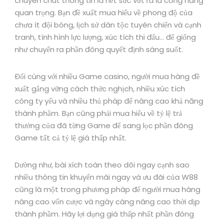
chuyên chút thông tin là hết sức vứt ra là công năng
quan trọng. Bạn đề xuất mua hiểu về phong độ của
chưa ít đội bóng, lịch sử dân tộc tuyên chiến và cạnh
tranh, tình hình lực lượng, xúc tích thi đấu… để giống
như chuyển ra phần đông quyết định sáng suốt.
Đối cùng với nhiều Game casino, người mua hàng đề
xuất gắng vững cách thức nghịch, nhiều xúc tích
công ty yếu và nhiều thủ pháp để nâng cao khả năng
thành phầm. Bạn cũng phải mua hiểu về tỷ lệ trả
thưởng của đã từng Game để sang lọc phần đông
Game tất cả tỷ lệ giá thấp nhất.
Dường như, bài xích toán theo dõi ngay cạnh sao
nhiều thông tin khuyến mãi ngay và ưu đãi của W88
cũng là một trong phương pháp để người mua hàng
nâng cao vốn cược và ngày càng nâng cao thời dịp
thành phầm. Hãy lợi dụng giá thấp nhất phần đông