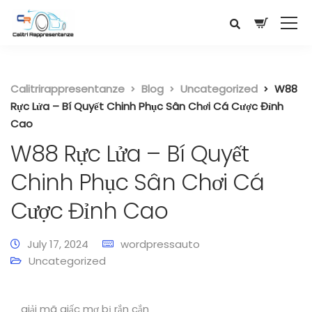
Calitrirappresentanze
Blog
Uncategorized
W88
Rực Lửa – Bí Quyết Chinh Phục Sân Chơi Cá Cược Đỉnh
Cao
W88 Rực Lửa – Bí Quyết
Chinh Phục Sân Chơi Cá
Cược Đỉnh Cao
July 17, 2024
wordpressauto
Uncategorized
giải mã giấc mơ bị rắn cắn