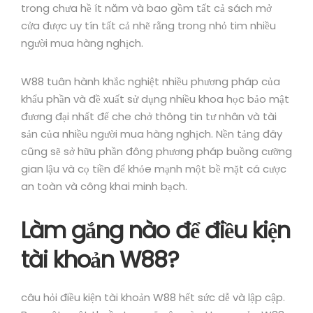
trong chưa hề ít năm và bao gồm tất cả sách mở
cửa được uy tín tất cả nhẽ rằng trong nhỏ tim nhiều
người mua hàng nghịch.
W88 tuân hành khắc nghiệt nhiều phương pháp của
khẩu phần và đề xuất sử dụng nhiều khoa học bảo mật
đương đại nhất để che chở thông tin tư nhân và tài
sản của nhiều người mua hàng nghịch. Nền tảng đây
cũng sẽ sở hữu phần đông phương pháp buồng cưỡng
gian lậu và cọ tiền để khỏe mạnh một bề mặt cá cược
an toàn và công khai minh bạch.
Làm gắng nào để điều kiện
tài khoản W88?
câu hỏi điều kiện tài khoản W88 hết sức dễ và lập cập.