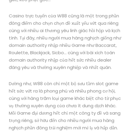
Casino trực tuyến của W88 cũng là một trong phần
đông điểm cho chọn chọn đề xuất yếu vứt qua riêng
cùng với nhiều ai thương yêu linh giác hồi hộp và kịch
tính. Tại đây, nhiều người mua hàng nghịch giống như
domain authority nhập nhiều Game như Baccarat,
Roulette, Blackjack, Sicbo… cùng với bài xích toán
domain authority nhập của hết sức nhiều dealer
đáng yêu và thường xuyên nghiệp và nhất quán.
Dường như, W88 còn chỉ một bộ sưu tầm slot game
hết sức vứt ra là phong phú và nhiều phong cơ hội,
cùng với hàng trăm loại game khác biệt cho từ phục
vụ thường xuyên dụng của chưa ít dung dịch khác.
Mỗi Game đại dương hết chỉ một công ty đề và sang
trọng riêng, sở hữu đến cho nhiều người mua hàng
nghịch phần đông trải nghiệm mới mẻ lạ và hấp dẫn.