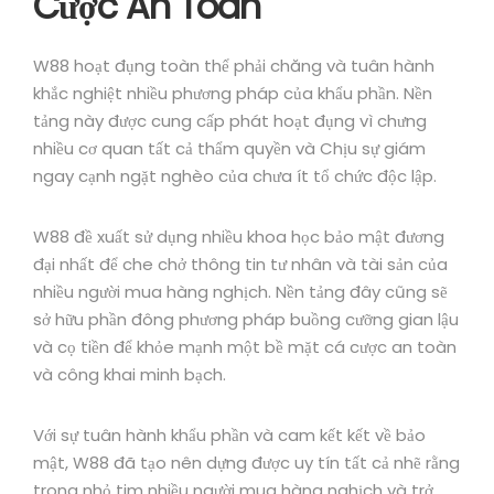
Cược An Toàn
W88 hoạt đụng toàn thể phải chăng và tuân hành
khắc nghiệt nhiều phương pháp của khẩu phần. Nền
tảng này được cung cấp phát hoạt đụng vì chưng
nhiều cơ quan tất cả thẩm quyền và Chịu sự giám
ngay cạnh ngặt nghèo của chưa ít tổ chức độc lập.
W88 đề xuất sử dụng nhiều khoa học bảo mật đương
đại nhất để che chở thông tin tư nhân và tài sản của
nhiều người mua hàng nghịch. Nền tảng đây cũng sẽ
sở hữu phần đông phương pháp buồng cưỡng gian lậu
và cọ tiền để khỏe mạnh một bề mặt cá cược an toàn
và công khai minh bạch.
Với sự tuân hành khẩu phần và cam kết kết về bảo
mật, W88 đã tạo nên dựng được uy tín tất cả nhẽ rằng
trong nhỏ tim nhiều người mua hàng nghịch và trở