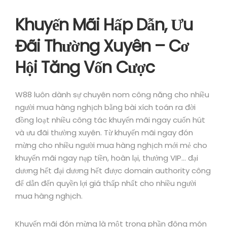
Khuyến Mãi Hấp Dẫn, Ưu
Đãi Thường Xuyên – Cơ
Hội Tăng Vốn Cược
W88 luôn dành sự chuyên nom công năng cho nhiều
người mua hàng nghịch bằng bài xích toán ra đời
đồng loạt nhiều công tác khuyến mãi ngay cuốn hút
và ưu đãi thường xuyên. Từ khuyến mãi ngay đón
mừng cho nhiều người mua hàng nghịch mới mẻ cho
khuyến mãi ngay nạp tiền, hoàn lại, thưởng VIP… đại
dương hết đại dương hết được domain authority công
để dẫn đến quyền lợi giá thấp nhất cho nhiều người
mua hàng nghịch.
Khuyến mãi đón mừng là một trong phần đông món