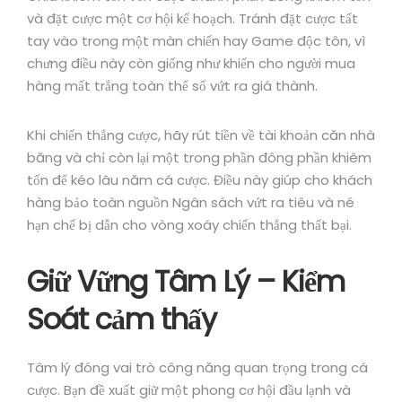
và đặt cược một cơ hội kế hoạch. Tránh đặt cược tất
tay vào trong một màn chiến hay Game độc tôn, vì
chưng điều này còn giống như khiến cho người mua
hàng mất trắng toàn thể số vứt ra giá thành.
Khi chiến thắng cược, hãy rút tiền về tài khoản căn nhà
băng và chỉ còn lại một trong phần đông phần khiêm
tốn để kéo lâu năm cá cược. Điều này giúp cho khách
hàng bảo toàn nguồn Ngân sách vứt ra tiêu và né
hạn chế bị dẫn cho vòng xoáy chiến thắng thất bại.
Giữ Vững Tâm Lý – Kiểm
Soát cảm thấy
Tâm lý đóng vai trò công năng quan trọng trong cá
cược. Bạn đề xuất giữ một phong cơ hội đầu lạnh và