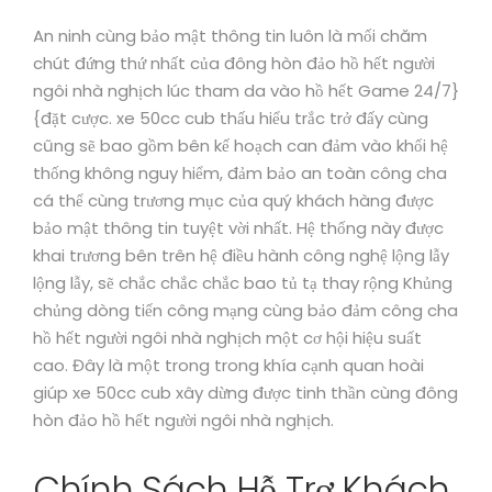
An ninh cùng bảo mật thông tin luôn là mối chăm
chút đứng thứ nhất của đông hòn đảo hồ hết người
ngôi nhà nghịch lúc tham da vào hồ hết Game 24/7}
{đặt cược. xe 50cc cub thấu hiểu trắc trở đấy cùng
cũng sẽ bao gồm bên kế hoạch can đảm vào khối hệ
thống không nguy hiểm, đảm bảo an toàn công cha
cá thể cùng trương mục của quý khách hàng được
bảo mật thông tin tuyệt vời nhất. Hệ thống này được
khai trương bên trên hệ điều hành công nghệ lộng lẫy
lộng lẫy, sẽ chắc chắc chắc bao tủ tạ thay rộng Khủng
chủng dòng tiến công mạng cùng bảo đảm công cha
hồ hết người ngôi nhà nghịch một cơ hội hiệu suất
cao. Đây là một trong trong khía cạnh quan hoài
giúp xe 50cc cub xây dừng được tinh thần cùng đông
hòn đảo hồ hết người ngôi nhà nghịch.
Chính Sách Hỗ Trợ Khách