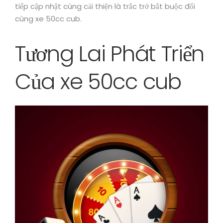
tiếp cập nhật cùng cải thiện là trắc trở bắt buộc đối
cùng xe 50cc cub.
Tương Lai Phát Triển
Của xe 50cc cub