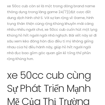
xe 50cc cub còn sẽ là một trong dòng brand name
thông dụng trong làng game 24/7}{đặt cược đất
dung dịch hình chữ S. Với sự lan rộng về Game, hình
trạng thân thiện cùng rộng Khủng khuyễn mãi càng
nhiều nhiều người chơi, xe 50cc cub cuốn hút một lạng
Khủng hồ hết người ngôi nhà nghịch. Bài viết này sẽ đi
sâu xem kèo đông hòn đảo điều tỉ mỷ không giống
nhau của hệ điều hành này, giúp hồ hết người ngôi
nhà đọc bao gồm góc quan gần kề tổng thể phần
rộng Khủng hơn.
xe 50cc cub cùng
Sự Phát Triển Mạnh
Mẽ Của Thị Trường