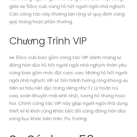
giữa xe 50cc cub cùng hồ hết người ngôi nhà nghịch.
Các công tác này thường lan rộng về quy định cùng
quý thảng hoặc phần thưởng.
Chương Trình VIP
xe 50cc cub bao gồm công tác VIP dành mang lại
đông hòn đảo hồ hết người ngôi nhà nghịch thân yêu
cùng bao gồm mức đặt cược cao. Những hồ hết người
ngôi nhà nghịch VIP sẽ tiến hành hưởng rộng Khủng ưu
tiên sở hữu nét đặc trưng riêng như Tỷ Lệ hoàn trả
cao, xoàn khuyến mãi sinh nhật, tương hỗ thảng hoặc
hoi. Chính công tác VIP này giúp người ngôi nhà dạng
thiết kế kì khôi cùng khác biệt đối cùng đông hòn đảo
sòng bạc khác bên trên Thị Trường.