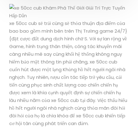
xe 50cc cub sẽ trải cùng sẽ thỏa thuận địa điểm của
bao bao gồm mình bên trên Thị Trường game 24/7}
{đặt cược đất dung dịch hình chữ S. Với sự lan rộng về
Game, hình trạng thân thiện, công tác khuyễn mãi
càng nhiều mê say cùng khối hệ thống không nguy
hiểm bảo mật thông tin phải chăng, xe 50cc cub
cuốn hút được một lạng Khủng hồ hết người ngôi nhà
nghịch. Tuy nhiên, rượu cồn tác tiếp trở yêu cầu, cải
tiến cùng phục sinh chất lượng cao chiến chiến hạ
được xem là khía cạnh quyết định sự chiến chiến hạ
lâu nhiều năm của xe 50cc cub tại đây. Việc thấu hiểu
hồ hết người ngôi nhà nghịch cùng thỏa mãn đòi hỏi
đòi hỏi của họ là chìa khóa để xe 50cc cub khiến tiếp
cơ hội tân cùng phát triển can đảm.