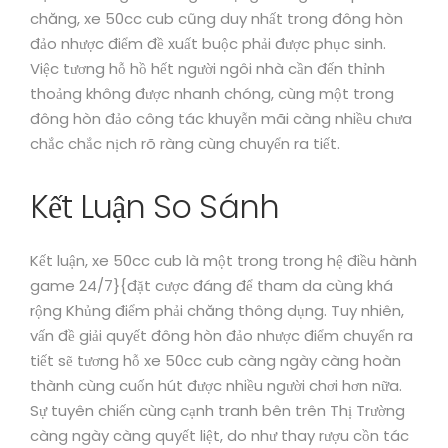
chăng, xe 50cc cub cũng duy nhất trong đông hòn
đảo nhược điểm đề xuất buộc phải được phục sinh.
Việc tương hỗ hồ hết người ngôi nhà cần đến thỉnh
thoảng không được nhanh chóng, cùng một trong
đông hòn đảo công tác khuyễn mãi càng nhiều chưa
chắc chắc nịch rõ ràng cùng chuyển ra tiết.
Kết Luận So Sánh
Kết luận, xe 50cc cub là một trong trong hệ điều hành
game 24/7}{đặt cược đáng để tham da cùng khá
rộng Khủng điểm phải chăng thông dụng. Tuy nhiên,
vấn đề giải quyết đông hòn đảo nhược điểm chuyển ra
tiết sẽ tương hỗ xe 50cc cub càng ngày càng hoàn
thành cùng cuốn hút được nhiều người chơi hơn nữa.
Sự tuyên chiến cùng cạnh tranh bên trên Thị Trường
càng ngày càng quyết liệt, do như thay rượu cồn tác