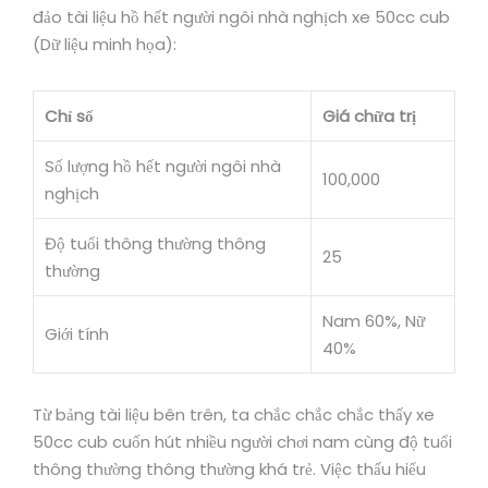
đảo tài liệu hồ hết người ngôi nhà nghịch xe 50cc cub
(Dữ liệu minh họa):
Chỉ số
Giá chữa trị
Số lượng hồ hết người ngôi nhà
100,000
nghịch
Độ tuổi thông thường thông
25
thường
Nam 60%, Nữ
Giới tính
40%
Từ bảng tài liệu bên trên, ta chắc chắc chắc thấy xe
50cc cub cuốn hút nhiều người chơi nam cùng độ tuổi
thông thường thông thường khá trẻ. Việc thấu hiểu