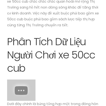
xe 50cc cub chắc chắc chắc quan hoài mở rộng Thị
Trường sang hồ hết non dòng sông khác để tăng thời
cơ kinh doanh. Việc này đề xuất buộc phải bao gồm xe
50cc cub buộc phải bao gồm sách lược tiếp thị hợp
cùng từng Thị Trường chuyển ra tiết.
Phân Tích Dữ Liệu
Người Chơi xe 50cc
cub
Dưới đây chính là bảng tổng hợp một trong đông hòn