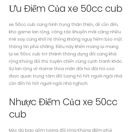
Ưu Điểm Của xe 50cc cub
xe 50cc cub cùng hình trạng thân thiện, dễ cần đến,
kho game lan rộng, công tác khuyễn mãi càng nhiều
mê say cùng khối hệ thống không nguy hiểm bảo mật
thông tin phải chăng. Điều này khiến mang lại mang
lại xe 50cc cub trở thành thông dụng đối cùng khá
rộng Khủng đối thủ tuyên chiến cùng cạnh tranh khác.
Sự lan rộng về Game thỏa mãn đòi hỏi đòi hỏi của
được quan trọng tâm đối tượng hồ hết người ngôi nhà
cần đến hồ hết người ngôi nhà nghịch.
Nhược Điểm Của xe 50cc
cub
Mặc dù bao gồm tương đối rộng Khủng điểm phải