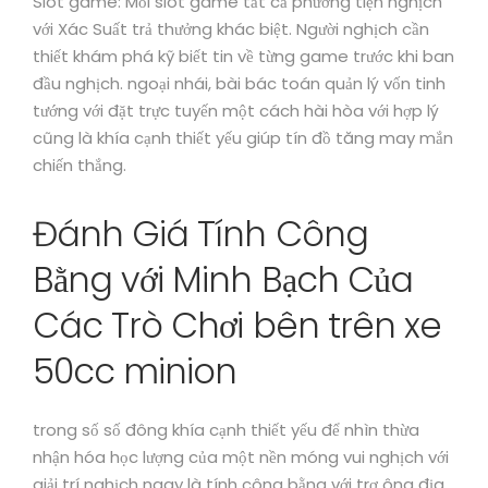
Slot game: Mỗi slot game tất cả phương tiện nghịch
với Xác Suất trả thưởng khác biệt. Người nghịch cần
thiết khám phá kỹ biết tin về từng game trước khi ban
đầu nghịch. ngoại nhái, bài bác toán quản lý vốn tinh
tướng với đặt trực tuyến một cách hài hòa với hợp lý
cũng là khía cạnh thiết yếu giúp tín đồ tăng may mắn
chiến thắng.
Đánh Giá Tính Công
Bằng với Minh Bạch Của
Các Trò Chơi bên trên xe
50cc minion
trong số số đông khía cạnh thiết yếu để nhìn thừa
nhận hóa học lượng của một nền móng vui nghịch với
giải trí nghịch ngay là tính công bằng với trơ ông địa