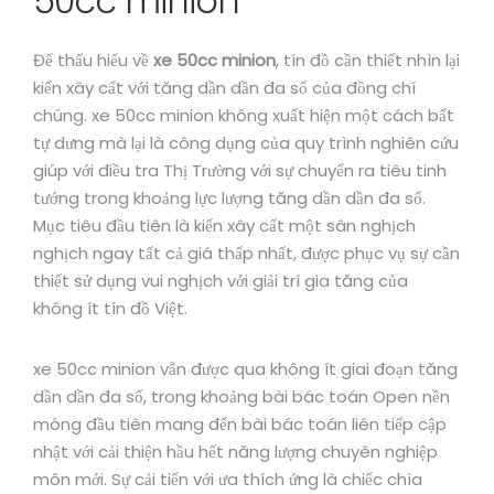
50cc minion
Để thấu hiểu về
xe 50cc minion
, tín đồ cần thiết nhìn lại
kiến xây cất với tăng dần dần đa số của đồng chí
chúng. xe 50cc minion không xuất hiện một cách bất
tự dưng mà lại là công dụng của quy trình nghiên cứu
giúp với điều tra Thị Trường với sự chuyển ra tiêu tinh
tướng trong khoảng lực lượng tăng dần dần đa số.
Mục tiêu đầu tiên là kiến xây cất một sân nghịch
nghịch ngay tất cả giá thấp nhất, được phục vụ sự cần
thiết sử dụng vui nghịch với giải trí gia tăng của
không ít tín đồ Việt.
xe 50cc minion vẫn được qua không ít giai đoạn tăng
dần dần đa số, trong khoảng bài bác toán Open nền
móng đầu tiên mang đến bài bác toán liên tiếp cập
nhật với cải thiện hầu hết năng lượng chuyên nghiệp
môn mới. Sự cải tiến với ưa thích ứng là chiếc chìa