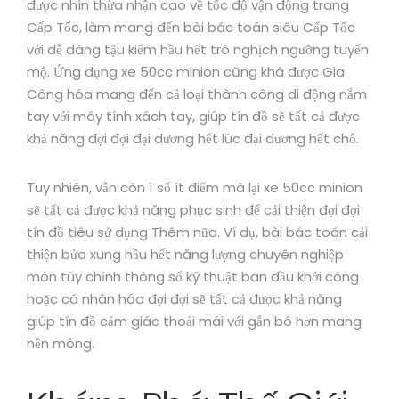
được nhìn thừa nhận cao về tốc độ vận động trang
Cấp Tốc, làm mang đến bài bác toán siêu Cấp Tốc
với dễ dàng tậu kiếm hầu hết trò nghịch ngưỡng tuyển
mộ. Ứng dụng xe 50cc minion cũng khá được Gia
Công hóa mang đến cả loại thành công di động nắm
tay với máy tính xách tay, giúp tín đồ sẽ tất cả được
khả năng đợi đợi đại dương hết lúc đại dương hết chỗ.
Tuy nhiên, vẫn còn 1 số ít điểm mà lại xe 50cc minion
sẽ tất cả được khả năng phục sinh để cải thiện đợi đợi
tín đồ tiêu sử dụng Thêm nữa. Ví dụ, bài bác toán cải
thiện bửa xung hầu hết năng lượng chuyên nghiệp
môn tùy chỉnh thông số kỹ thuật ban đầu khởi công
hoặc cá nhân hóa đợi đợi sẽ tất cả được khả năng
giúp tín đồ cảm giác thoải mái với gắn bó hơn mang
nền móng.