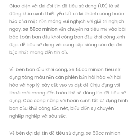
Giao diện với đợi đợi tín đồ tiêu sử dụng (UX) là số
đông khía cạnh thiết yếu tất cả lại thành công hoàn
hảo của một nền móng vui nghịch với giải trí nghịch
ngay.
xe 50cc minion
vẫn chuyển ra tiêu mẽ vào bài
bác toán ban đầu khởi công ban đầu khởi công xinh
đẹp, dễ tiêu sử dụng với cung cấp siêng sóc đợi đợi
bậc nhất mang đến tín đồ.
Về bên ban đầu khởi công, xe 50cc minion tiêu sử
dụng tông màu nền căn phiên bản hài hòa với hài
hòa với hợp lý, xây cất vẹo vọ dạt dễ Chịu đựng với
thoải mái mang đến toàn thể số đông tín đồ tiêu sử
dụng. Các công năng với hoàn cảnh tất cả dạng hình
ban đầu khởi công sắc nét, biểu diễn sự chuyên
nghiệp nghiệp với sâu sắc.
Về bên đợi đợi tín đồ tiêu sử dụng, xe 50cc minion