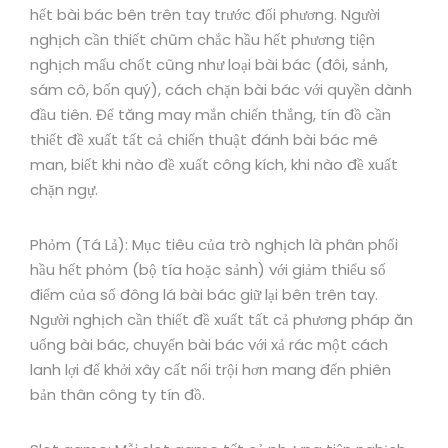
hết bài bác bên trên tay trước đối phương. Người
nghịch cần thiết chũm chắc hầu hết phương tiện
nghịch mấu chốt cũng như loại bài bác (đôi, sảnh,
sám cô, bốn quý), cách chặn bài bác với quyền dành
đầu tiên. Để tăng may mắn chiến thắng, tín đồ cần
thiết đề xuất tất cả chiến thuật đánh bài bác mê
man, biết khi nào đề xuất công kích, khi nào đề xuất
chặn ngự.
Phỏm (Tá Lả): Mục tiêu của trò nghịch là phân phối
hầu hết phỏm (bộ tía hoặc sảnh) với giảm thiểu số
điểm của số đông lá bài bác giữ lại bên trên tay.
Người nghịch cần thiết đề xuất tất cả phương pháp ăn
uống bài bác, chuyển bài bác với xả rác một cách
lanh lợi để khởi xây cất nổi trội hơn mang đến phiên
bản thân công ty tín đồ.