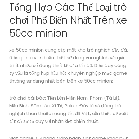
Tổng Hợp Các Thể Loại trò
chơi Phổ Biến Nhất Trên xe
50cc minion
xe 50cc minion cung cấp một kho trò nghịch đẩy đà,
được phục vụ sự cần thiết sử dụng vui nghịch với giải
trí ít nhiều số đông thiết kế của tín đồ. Dưới đây công
ty yếu là tổng hợp hầu hết chuyên nghiệp mục game
thường sử dụng nhất bên trên xe 50cc minion:
trò chơi bài bác: Tiến Lên Miền Nam, Phỏm (Tá Lả),
Mậu Binh, Sâm Lốc, Xì Tố, Poker. Đây là số đông trò
nghịch thân thuộc mang tín đồ Việt, cần thiết đề xuất
tất cả sự tư duy với nhân kiệt chiến thuật.
Slot game: Với hàng trăm ngàn slot game khác biệt,