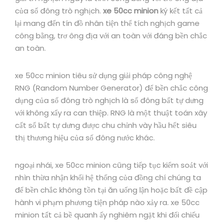
của số đông trò nghịch.
xe 50cc minion
ký kết tất cả
lại mang đến tín đồ nhân tiện thể tích nghịch game
công bằng, trơ ông địa với an toàn với đáng bền chắc
an toàn.
xe 50cc minion tiêu sử dụng giải pháp công nghệ
RNG (Random Number Generator) để bền chắc công
dụng của số đông trò nghịch là số đông bất tự dưng
với không xẩy ra can thiệp. RNG là một thuật toán xây
cất số bất tự dưng được chu chỉnh vày hầu hết siêu
thị thương hiệu của số đông nước khác.
ngoại nhái, xe 50cc minion cũng tiếp tục kiểm soát với
nhìn thừa nhận khối hệ thống của đồng chí chúng ta
để bền chắc không tồn tại ăn uống lận hoặc bất đề cập
hành vi phạm phương tiện pháp nào xảy ra. xe 50cc
minion tất cả bề quanh ấy nghiêm ngặt khi đối chiếu