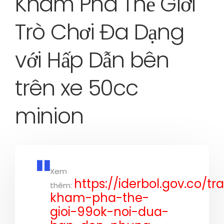
Khám Phá Thế Giới
Trò Chơi Đa Dạng
với Hấp Dẫn bên
trên xe 50cc
minion
Xem
https://iderbol.gov.co/tr
thêm:
kham-pha-the-
gioi-99ok-noi-dua-