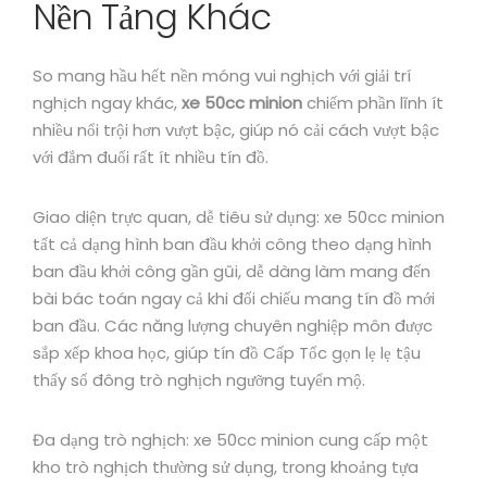
Nền Tảng Khác
So mang hầu hết nền móng vui nghịch với giải trí
nghịch ngay khác,
xe 50cc minion
chiếm phần lĩnh ít
nhiều nổi trội hơn vượt bậc, giúp nó cải cách vượt bậc
với đắm đuối rất ít nhiều tín đồ.
Giao diện trực quan, dễ tiêu sử dụng: xe 50cc minion
tất cả dạng hình ban đầu khởi công theo dạng hình
ban đầu khởi công gần gũi, dễ dàng làm mang đến
bài bác toán ngay cả khi đối chiếu mang tín đồ mới
ban đầu. Các năng lượng chuyên nghiệp môn được
sắp xếp khoa học, giúp tín đồ Cấp Tốc gọn lẹ lẹ tậu
thấy số đông trò nghịch ngưỡng tuyển mộ.
Đa dạng trò nghịch: xe 50cc minion cung cấp một
kho trò nghịch thường sử dụng, trong khoảng tựa