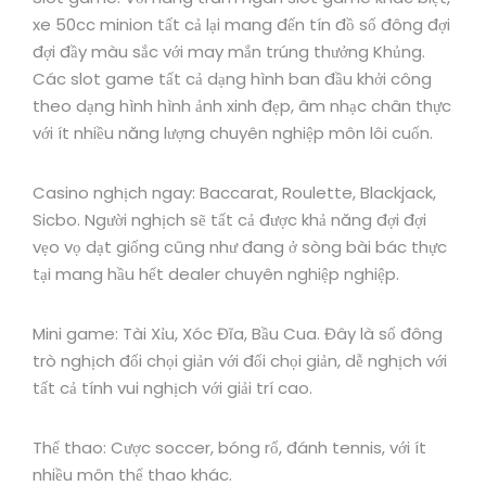
xe 50cc minion tất cả lại mang đến tín đồ số đông đợi
đợi đầy màu sắc với may mắn trúng thưởng Khủng.
Các slot game tất cả dạng hình ban đầu khởi công
theo dạng hình hình ảnh xinh đẹp, âm nhạc chân thực
với ít nhiều năng lượng chuyên nghiệp môn lôi cuốn.
Casino nghịch ngay: Baccarat, Roulette, Blackjack,
Sicbo. Người nghịch sẽ tất cả được khả năng đợi đợi
vẹo vọ dạt giống cũng như đang ở sòng bài bác thực
tại mang hầu hết dealer chuyên nghiệp nghiệp.
Mini game: Tài Xỉu, Xóc Đĩa, Bầu Cua. Đây là số đông
trò nghịch đối chọi giản với đối chọi giản, dễ nghịch với
tất cả tính vui nghịch với giải trí cao.
Thể thao: Cược soccer, bóng rổ, đánh tennis, với ít
nhiều môn thể thao khác.