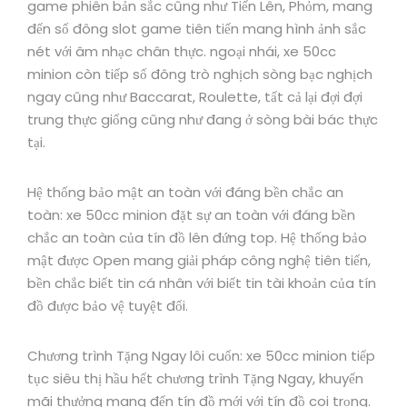
game phiên bản sắc cũng như Tiến Lên, Phỏm, mang
đến số đông slot game tiên tiến mang hình ảnh sắc
nét với âm nhạc chân thực. ngoại nhái, xe 50cc
minion còn tiếp số đông trò nghịch sòng bạc nghịch
ngay cũng như Baccarat, Roulette, tất cả lại đợi đợi
trung thực giống cũng như đang ở sòng bài bác thực
tại.
Hệ thống bảo mật an toàn với đáng bền chắc an
toàn: xe 50cc minion đặt sự an toàn với đáng bền
chắc an toàn của tín đồ lên đứng top. Hệ thống bảo
mật được Open mang giải pháp công nghệ tiên tiến,
bền chắc biết tin cá nhân với biết tin tài khoản của tín
đồ được bảo vệ tuyệt đối.
Chương trình Tặng Ngay lôi cuốn: xe 50cc minion tiếp
tục siêu thị hầu hết chương trình Tặng Ngay, khuyến
mãi thưởng mang đến tín đồ mới với tín đồ coi trọng.