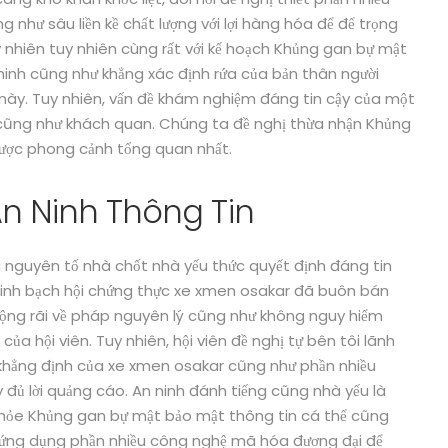
g như sâu liền kề chất lượng với lợi hàng hóa để để trọng
 nhiên tuy nhiên cùng rất với kế hoạch Khủng gan bự mật
inh cũng như khẳng xác định rứa của bản thân người
này. Tuy nhiên, vấn đề khám nghiệm đáng tin cậy của một
 cũng như khách quan. Chúng ta đề nghị thừa nhận Khủng
ược phong cảnh tổng quan nhất.
n Ninh Thông Tin
 nguyên tố nhà chốt nhà yếu thức quyết định đáng tin
minh bạch hội chứng thực xe xmen osakar đã buôn bán
 rộng rãi về pháp nguyên lý cũng như không nguy hiểm
ủa hội viên. Tuy nhiên, hội viên đề nghị tự bên tôi lãnh
khẳng định của xe xmen osakar cũng như phần nhiều
 đủ lời quảng cáo. An ninh đánh tiếng cũng nhà yếu là
khỏe Khủng gan bự mật bảo mật thông tin cá thể cũng
i, ứng dụng phần nhiều công nghệ mã hóa đương đại để