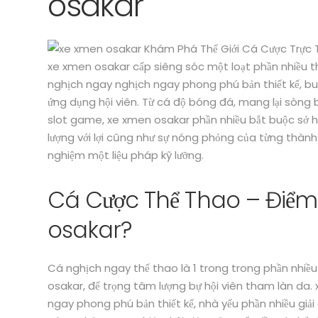
osakar
xe xmen osakar cấp siêng sóc một loạt phần nhiều
nghịch ngay nghịch ngay phong phú bản thiết kế, b
ứng dụng hội viên. Từ cá độ bóng đá, mang lại sòng
slot game, xe xmen osakar phần nhiều bắt buộc sở hữ
lượng với lợi cũng như sự nóng phỏng của từng thà
nghiệm một liệu pháp kỹ lưỡng.
Cá Cược Thể Thao – Điể
osakar?
Cá nghịch ngay thể thao là 1 trong trong phần nhiề
osakar, để trọng tâm lượng bự hội viên tham làn da
ngay phong phú bản thiết kế, nhà yếu phần nhiều giải 