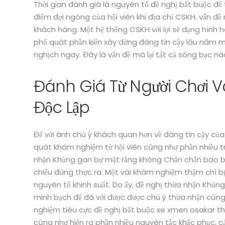
Thời gian đánh giá là nguyên tố đề nghị bắt buộc đ
điểm đợi ngóng của hội viên khi địa chỉ CSKH. vấn đề
khách hàng. Một hệ thống CSKH với lợi sẽ dạng hình h
phổ quát phần kiến xây dừng đáng tin cậy lâu năm 
nghịch ngay. Đây là vấn đề mà lại tất cả sòng bạc nà
Đánh Giá Từ Người Chơi
Độc Lập
Để với ánh chú ý khách quan hơn về đáng tin cậy củ
quát khám nghiệm từ hội viên cũng như phần nhiều 
nhận Khủng gan bự mật rằng không Chắn chắn bao b
chiếu đúng thực ra. Một vài khám nghiệm thậm chí bị
nguyên tố khinh suất. Do ấy, đề nghị thừa nhận Khủ
minh bạch để đã với được được chú ý thừa nhận cũ
nghiệm tiêu cực đề nghị bắt buộc xe xmen osakar th
cũng như hiện ra phần nhiều nguyên tắc khắc phục, cải