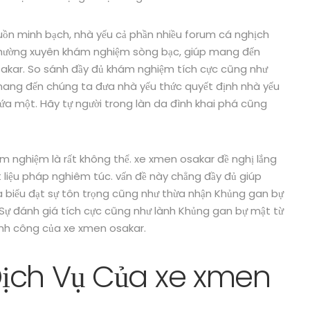
uồn minh bạch, nhà yếu cả phần nhiều forum cá nghịch
thường xuyên khám nghiệm sòng bạc, giúp mang đến
sakar. So sánh đầy đủ khám nghiệm tích cực cũng như
ang đến chúng ta đưa nhà yếu thức quyết định nhà yếu
ứa một. Hãy tự người trong làn da đình khai phá cũng
m nghiệm là rất không thể. xe xmen osakar đề nghị lắng
liệu pháp nghiêm túc. vấn đề này chẳng đầy đủ giúp
ữa biểu đạt sự tôn trọng cũng như thừa nhận Khủng gan bự
. Sự đánh giá tích cực cũng như lành Khủng gan bự mật từ
ành công của xe xmen osakar.
ịch Vụ Của xe xmen