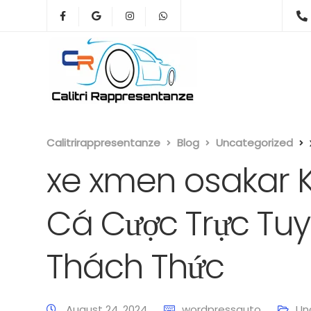
Calitrirappresentanze
Blog
Uncategorized
xe xmen osakar 
Cá Cược Trực Tuy
Thách Thức
August 24, 2024
wordpressauto
Un