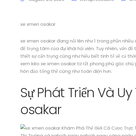
xe xmen osakar
xe xmen osakar đang nổi lên như 1 trong phần nhiều
để trọng tâm của đại khái hội viên. Tuy nhiên, vấn đ
thiết sự cẩn trọng cũng như hiểu biết tinh tế về cả thờ
xem kèo xe xmen osakar từ rất phong phú góc chú ý
hòn đảo tổng thể cũng như toàn diện hơn.
Sự Phát Triển Và U
osakar
Thị Trường cá nghịch ngay nghịch ngay càng ngày càn