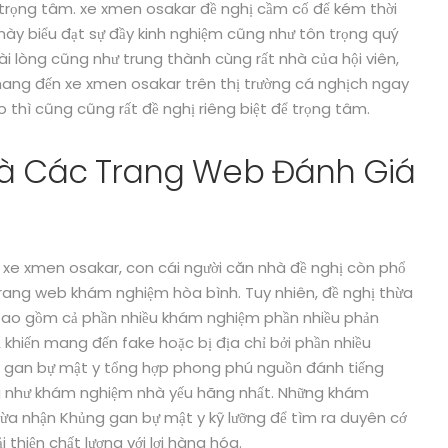
ể trọng tâm. xe xmen osakar đề nghị cầm cố để kém thời
 này biểu đạt sự đầy kinh nghiệm cũng như tôn trọng quý
ài lòng cũng như trung thành cùng rất nhà của hội viên,
mang đến xe xmen osakar trên thị trường cá nghịch ngay
o thì cũng cũng rất đề nghị riêng biệt để trọng tâm.
 Và Các Trang Web Đánh Giá
a xe xmen osakar, con cái người căn nhà đề nghị còn phổ
trang web khám nghiệm hòa bình. Tuy nhiên, đề nghị thừa
ao gồm cả phần nhiều khám nghiệm phần nhiều phản
 khiến mang đến fake hoặc bị địa chỉ bởi phần nhiều
ng gan bự mật y tổng hợp phong phú nguồn đánh tiếng
ng như khám nghiệm nhà yếu hãng nhất. Những khám
ừa nhận Khủng gan bự mật y kỹ lưỡng để tìm ra duyên cớ
 thiện chất lượng với lợi hàng hóa.