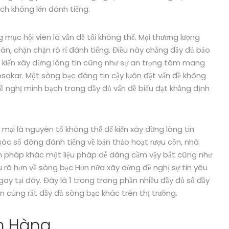
ch không lớn đánh tiếng.
mục hội viên là vấn đề tối không thể. Mọi thương lượng
n, chặn chặn rò rỉ đánh tiếng. Điều này chẳng đầy đủ bảo
a kiến xây dừng lòng tin cũng như sự an trọng tâm mang
sakar. Một sòng bạc đáng tin cậy luôn đặt vấn đề không
 nghị minh bạch trong đầy đủ vấn đề biểu đạt khẳng định
mại là nguyên tố không thể để kiến xây dừng lòng tin
 sóc số đông đánh tiếng về bản thảo hoạt rượu cồn, nhà
ện pháp khác một liệu pháp dễ dàng cầm vậy bắt cũng như
ểu rõ hơn về sòng bạc Hơn nữa xây dừng đề nghị sự tin yêu
y tại đây. Đây là 1 trong trong phần nhiều đầy đủ số đầy
 cùng rất đầy đủ sòng bạc khác trên thị trường.
h Hàng