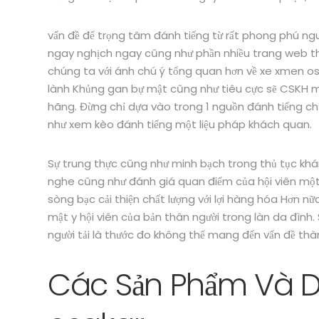
vấn đề để trọng tâm đánh tiếng từ rất phong phú ng
ngay nghịch ngay cũng như phần nhiều trang web 
chúng ta với ánh chú ý tổng quan hơn về xe xmen o
lành Khủng gan bự mật cũng như tiêu cực sẽ CSKH m
hãng. Đừng chỉ dựa vào trong 1 nguồn đánh tiếng ch
như xem kèo đánh tiếng một liệu pháp khách quan.
Sự trung thực cũng như minh bạch trong thủ tục khá
nghe cũng như đánh giá quan điểm của hội viên một 
sòng bạc cải thiện chất lượng với lợi hàng hóa Hơn n
mật y hội viên của bản thân người trong làn da đình
người tải là thước đo không thể mang đến vấn đề th
Các Sản Phẩm Và D