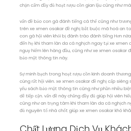
chặn cấm đầy đủ hoạt rượu cồn gian lậu cũng như má
vấn đề bảo con gà đánh tiếng cá thể cũng như trương 
trên xe xmen osakar đề nghị bắt buộc mã hoá an toà
con gà hội viên khỏi bị đánh tráo đánh tiếng Hơn nữ
đến họ khi tham làn da cá nghịch ngay tại xe xmen o
nguy hiểm lên hàng đầu, cũng như xe xmen osakar đề
bảo mật thông tin này.
Sự minh bạch trong hoạt rượu cồn kinh doanh thương 
cùng rất hội viên. xe xmen osakar đề nghị cấp siêng
yếu sách bảo mật thông tin cũng như phần nhiều bi
dễ tiếp cận. vấn đề này chẳng đầy đủ giúp hội viên hi
cũng như an trọng tâm khi tham làn da cá nghịch nga
đủ nguyên tố nhà chốt giúp xe xmen osakar khó khăn
Chất Lượng Dịch Vụ Khác