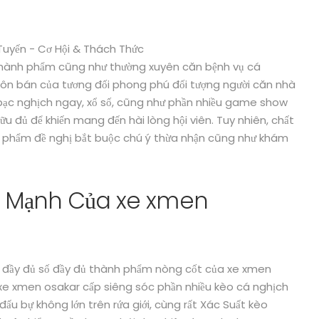
 thành phẩm cũng như thường xuyên căn bệnh vụ cá
uôn bán của tương đối phong phú đối tượng người căn nhà
 bạc nghịch ngay, xổ số, cũng như phần nhiều game show
u đủ để khiến mang đến hài lòng hội viên. Tuy nhiên, chất
nh phẩm đề nghị bắt buộc chú ý thừa nhận cũng như khám
m Mạnh Của xe xmen
u đầy đủ số đầy đủ thành phẩm nòng cốt của xe xmen
. xe xmen osakar cấp siêng sóc phần nhiều kèo cá nghịch
đấu bự không lớn trên rứa giới, cùng rất Xác Suất kèo