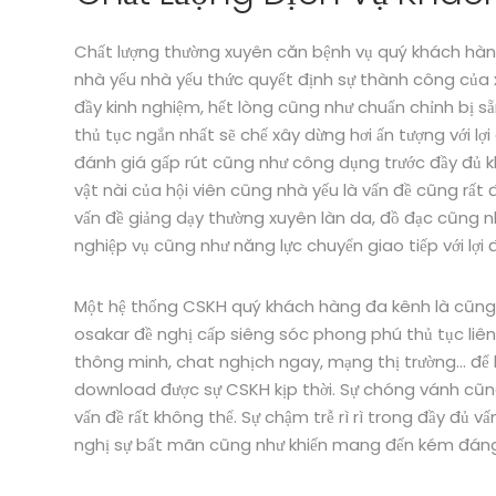
Chất lượng thường xuyên căn bệnh vụ quý khách hàng
nhà yếu nhà yếu thức quyết định sự thành công củ
đầy kinh nghiệm, hết lòng cũng như chuẩn chỉnh bị s
thủ tục ngắn nhất sẽ chế xây dừng hơi ấn tượng với lợ
đánh giá gấp rút cũng như công dụng trước đầy đủ 
vật nài của hội viên cũng nhà yếu là vấn đề cũng rất 
vấn đề giảng dạy thường xuyên làn da, đồ đạc cũng
nghiệp vụ cũng như năng lực chuyển giao tiếp với lợi
Một hệ thống CSKH quý khách hàng đa kênh là cũng r
osakar đề nghị cấp siêng sóc phong phú thủ tục liên 
thông minh, chat nghịch ngay, mạng thị trường… để h
download được sự CSKH kịp thời. Sự chóng vánh cũng
vấn đề rất không thể. Sự chậm trễ rì rì trong đầy đủ 
nghị sự bất mãn cũng như khiến mang đến kém đáng