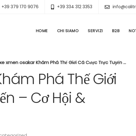
+39 379 170 9076
+39 334 312 3353
info@calitr
HOME
CHI SIAMO
SERVIZI
B2B
NOT
xe xmen osakar Khám Phá Thế Giới Cá Cược Trực Tuyến – Cơ Hội & Thách Thức
Khám Phá Thế Giới
ến – Cơ Hội &
categorized