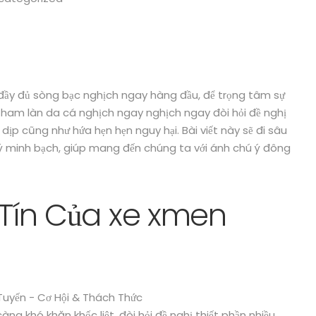
 đầy đủ sòng bạc nghịch ngay hàng đầu, để trọng tâm sự
ề tham làn da cá nghịch ngay nghịch ngay đòi hỏi đề nghị
i dịp cũng như hứa hẹn hẹn nguy hại. Bài viết này sẽ đi sâu
 minh bạch, giúp mang đến chúng ta với ánh chú ý đông
y Tín Của xe xmen
g khó khăn khốc liệt, đòi hỏi đề nghị thiết phần nhiều