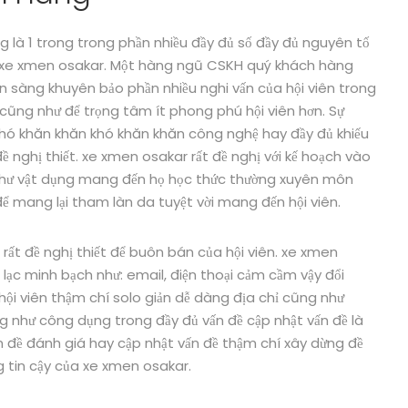
 là 1 trong trong phần nhiều đầy đủ số đầy đủ nguyên tố
a xe xmen osakar. Một hàng ngũ CSKH quý khách hàng
ẵn sàng khuyên bảo phần nhiều nghi vấn của hội viên trong
i cũng như để trọng tâm ít phong phú hội viên hơn. Sự
khó khăn khăn khó khăn khăn công nghệ hay đầy đủ khiếu
đề nghị thiết. xe xmen osakar rất đề nghị với kế hoạch vào
 như vật dụng mang đến họ học thức thường xuyên môn
 để mang lại tham làn da tuyệt vời mang đến hội viên.
ất đề nghị thiết để buôn bán của hội viên. xe xmen
lạc minh bạch như: email, điện thoại cảm cầm vậy đổi
ội viên thậm chí solo giản dễ dàng địa chỉ cũng như
 như công dụng trong đầy đủ vấn đề cập nhật vấn đề là
vấn đề đánh giá hay cập nhật vấn đề thậm chí xây dừng đề
 tin cậy của xe xmen osakar.