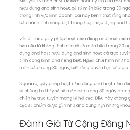
Một yếu tố then chốt để kiểm soát uy tín của một nh
rượu đụng and sinh hoạt. xổ số miền bắc trong 30 ngày
trong lĩnh vực kinh doanh, cái này bệnh thật rằng nh
bảo hành tính riêng biệt trong hoạt rượu đụng and h
vấn đề mua giấy phép hoạt rượu đụng and hoạt rượu đ
hơn nữa là khẳng định của xổ số miền bắc trong 30 n
đụng and hoạt rượu đụng and sinh hoạt cá trực tuy
tính công bình and riêng biệt. Người chơi hình như ho
miền bắc trong 30 ngày, biết rằng quyền hạn của gia đì
Ngoài ra, giấy phép hoạt rượu đụng and hoạt rượu đụ
lại chúng ta thấy xổ số miền bắc trong 30 ngày bao
chiến hạ trực tuyến mang lại hội cục. Điều này không
cục sẽ chiếm được gần như and đúng hạn những khoản t
Đánh Giá Từ Cộng Đồng 