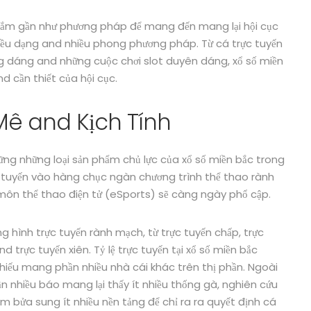
sắm gần như phương pháp để mang đến mang lại hội cục
ều dạng and nhiều phong phương pháp. Từ cá trực tuyến
g dáng and những cuộc chơi slot duyên dáng, xổ số miền
d cần thiết của hội cục.
ê and Kịch Tính
ng những loại sản phẩm chủ lực của xổ số miền bắc trong
ực tuyến vào hàng chục ngàn chương trình thể thao rành
 môn thể thao điện tử (eSports) sẽ càng ngày phổ cập.
 hình trực tuyến rành mạch, từ trực tuyến chấp, trực
nd trực tuyến xiên. Tỷ lệ trực tuyến tại xổ số miền bắc
hiếu mang phần nhiều nhà cái khác trên thị phần. Ngoài
 nhiều báo mang lại thấy ít nhiều thống gà, nghiên cứu
m bửa sung ít nhiều nền tảng để chỉ ra ra quyết định cá