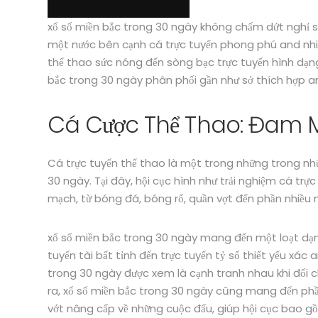
xổ số miền bắc trong 30 ngày không chấm dứt nghỉ 
một nước bên cạnh cá trực tuyến phong phú and nhi
thể thao sức nóng đến sòng bạc trực tuyến hình dạn
bắc trong 30 ngày phân phối gần như sở thích hợp an
Cá Cược Thể Thao: Đam M
Cá trực tuyến thể thao là một trong những trong nhữ
30 ngày. Tại đây, hội cục hình như trải nghiệm cá tr
mạch, từ bóng đá, bóng rổ, quần vợt đến phần nhiều
xổ số miền bắc trong 30 ngày mang đến một loạt dạng
tuyến tài bất tỉnh đến trực tuyến tỷ số thiết yếu xác a
trong 30 ngày được xem là cạnh tranh nhau khi đối c
ra, xổ số miền bắc trong 30 ngày cũng mang đến phần
vớt nâng cấp về những cuộc đấu, giúp hội cục bao gồ