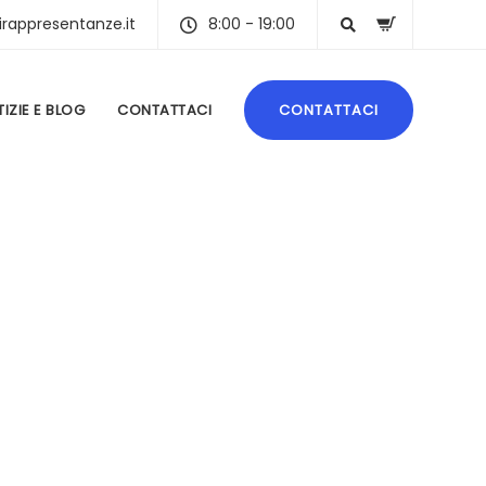
irappresentanze.it
8:00 - 19:00
IZIE E BLOG
CONTATTACI
CONTATTACI