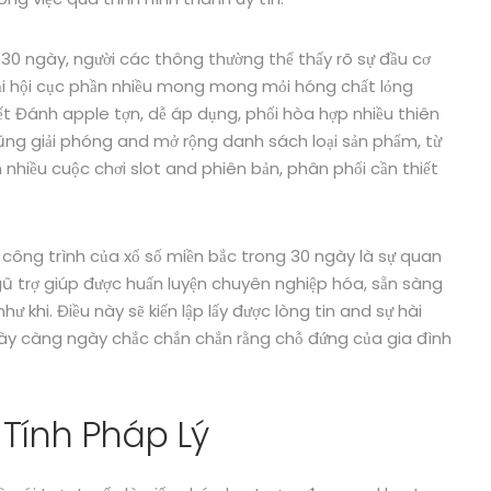
g 30 ngày, người các thông thường thể thấy rõ sự đầu cơ
i hội cục phần nhiều mong mong mỏi hóng chất lỏng
iết Đánh apple tợn, dễ áp dụng, phối hòa hợp nhiều thiên
 cũng giải phóng and mở rộng danh sách loại sản phẩm, từ
 nhiều cuộc chơi slot and phiên bản, phân phối cần thiết
 công trình của xổ số miền bắc trong 30 ngày là sự quan
gũ trợ giúp được huấn luyện chuyên nghiệp hóa, sẵn sàng
ư khi. Điều này sẽ kiến lập lấy được lòng tin and sự hài
ngày càng ngày chắc chắn chắn rằng chỗ đứng của gia đình
Tính Pháp Lý