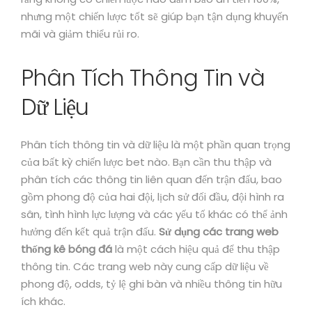
nhưng một chiến lược tốt sẽ giúp bạn tận dụng khuyến
mãi và giảm thiểu rủi ro.
Phân Tích Thông Tin và
Dữ Liệu
Phân tích thông tin và dữ liệu là một phần quan trọng
của bất kỳ chiến lược bet nào. Bạn cần thu thập và
phân tích các thông tin liên quan đến trận đấu, bao
gồm phong độ của hai đội, lịch sử đối đầu, đội hình ra
sân, tình hình lực lượng và các yếu tố khác có thể ảnh
hưởng đến kết quả trận đấu.
Sử dụng các trang web
thống kê bóng đá
là một cách hiệu quả để thu thập
thông tin. Các trang web này cung cấp dữ liệu về
phong độ, odds, tỷ lệ ghi bàn và nhiều thông tin hữu
ích khác.