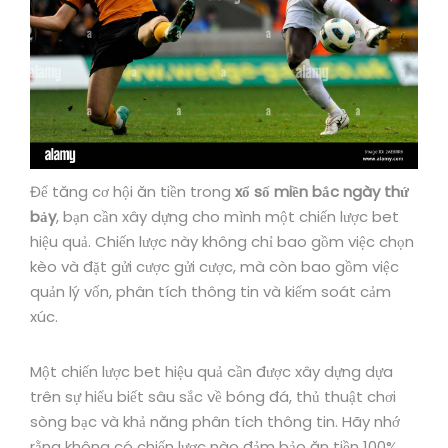
Để tăng cơ hội ăn tiền trong
xổ số miền bắc ngày thứ
bảy
, bạn cần xây dựng cho mình một chiến lược bet
hiệu quả. Chiến lược này không chỉ bao gồm việc chọn
kèo và đặt gửi cược gửi cược, mà còn bao gồm việc
quản lý vốn, phân tích thông tin và kiểm soát cảm
xúc.
Một chiến lược bet hiệu quả cần được xây dựng dựa
trên sự hiểu biết sâu sắc về bóng đá, thủ thuật chơi
sòng bạc và khả năng phân tích thông tin. Hãy nhớ
rằng không có chiến lược nào đảm bảo ăn tiền 100%,