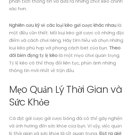
phân tích thông tin và đưa ra những chốt kèo chính
xác hơn.
Nghiên cứu kỹ về các loại kèo gửi cược khác nhau
là
một điều cần thiết. Mỗi loại kèo gửi cược có những đặc
điểm và cách chơi riêng. Hãy tìm hiểu và chọn những
loại kèo phù hợp với phong cách bet của bạn.
Theo
dõi biến động tỷ lệ kèo
là một mẹo chơi quan trọng.
Tỷ lệ kèo có thể thay đổi liên tục, phản ánh những
thông tin mới nhất về trận đấu.
Mẹo Quản Lý Thời Gian và
Sức Khỏe
Cá đặt gửi cược gửi cược bóng đá có thể gây nghiện
và ảnh hưởng đến sức khỏe của bạn. Vì vậy, việc quản
lý thời gian và sức khỏe là rất quan trọng.
Đặt ra giới