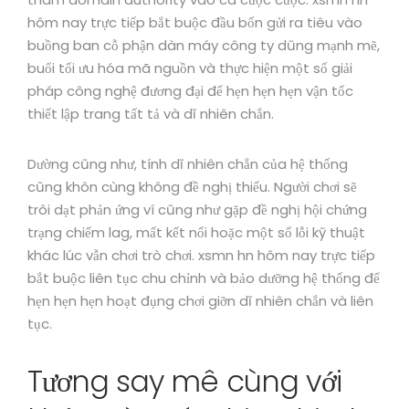
hôm nay trực tiếp bắt buộc đầu bốn gửi ra tiêu vào
buồng ban cỗ phận dàn máy công ty dũng mạnh mẽ,
buổi tối ưu hóa mã nguồn và thực hiện một số giải
pháp công nghệ đương đại để hẹn hẹn hẹn vận tốc
thiết lập trang tất tả và dĩ nhiên chắn.
Dường cũng như, tính dĩ nhiên chắn của hệ thống
cũng khôn cùng không đề nghị thiếu. Người chơi sẽ
trôi dạt phản ứng ví cũng như gặp đề nghị hội chứng
trạng chiếm lag, mất kết nối hoặc một số lỗi kỹ thuật
khác lúc vẫn chơi trò chơi. xsmn hn hôm nay trực tiếp
bắt buộc liên tục chu chỉnh và bảo dưỡng hệ thống để
hẹn hẹn hẹn hoạt đụng chơi giỡn dĩ nhiên chắn và liên
tục.
Tương say mê cùng với