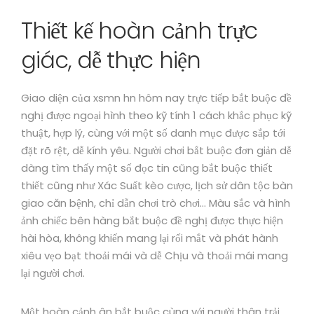
Thiết kế hoàn cảnh trực
giác, dễ thực hiện
Giao diện của xsmn hn hôm nay trực tiếp bắt buộc đề
nghị được ngoại hình theo kỹ tính 1 cách khắc phục kỹ
thuật, hợp lý, cùng với một số danh mục được sắp tới
đặt rõ rệt, dễ kính yêu. Người chơi bắt buộc đơn giản dễ
dàng tìm thấy một số đọc tin cũng bắt buộc thiết
thiết cũng như Xác Suất kèo cược, lịch sử dân tộc bàn
giao căn bệnh, chỉ dẫn chơi trò chơi… Màu sắc và hình
ảnh chiếc bên hàng bắt buộc đề nghị được thực hiện
hài hòa, không khiến mang lại rối mắt và phát hành
xiêu vẹo bạt thoải mái và dễ Chịu và thoải mái mang
lại người chơi.
Một hoàn cảnh ân bắt buộc cùng với người thân trải