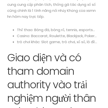
cung cung cấp phân tích, thống gà tác dụng xổ số
cũng chính là 1 tính năng nổi nhảy Khủng của xsmn
hn hôm nay trực tiếp.
Thể thao: Bóng đá, bóng rổ, tennis, esports…
Casino: Baccarat, Roulette, Blackjack, Poker…
trò chơi khác: Slot game, trò chơi, xổ số, lô đề…
Giao diện và có
tham domain
authority vào trải
nghiệm người thân