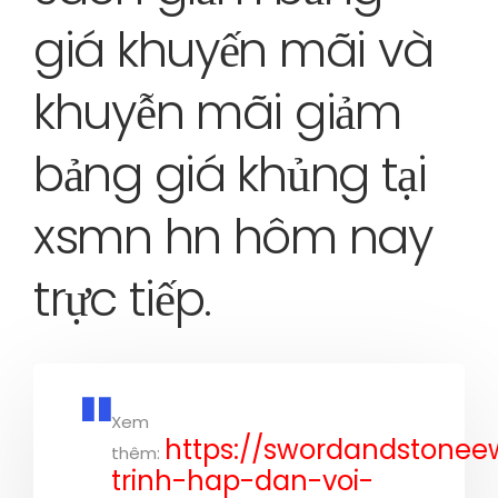
giá khuyến mãi và
khuyễn mãi giảm
bảng giá khủng tại
xsmn hn hôm nay
trực tiếp.
Xem
https://swordandstoneew
thêm:
trinh-hap-dan-voi-