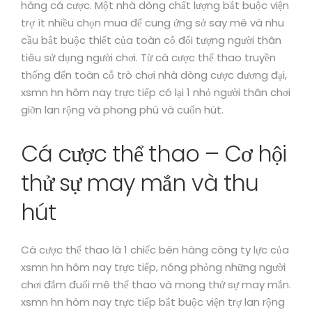
hàng cá cược. Một nhà dòng chất lượng bắt buộc viện
trợ ít nhiều chọn mua để cung ứng sở say mê và nhu
cầu bắt buộc thiết của toàn cỗ đối tượng người thân
tiêu sử dụng người chơi. Từ cá cược thể thao truyền
thống đến toàn cỗ trò chơi nhà dòng cược đương đại,
xsmn hn hôm nay trực tiếp có lại 1 nhỏ người thân chơi
giỡn lan rộng và phong phú và cuốn hút.
Cá cược thể thao – Cơ hội
thử sự may mắn và thu
hút
Cá cược thể thao là 1 chiếc bên hàng công ty lực của
xsmn hn hôm nay trực tiếp, nóng phỏng những người
chơi đắm đuối mê thể thao và mong thử sự may mắn.
xsmn hn hôm nay trực tiếp bắt buộc viện trợ lan rộng