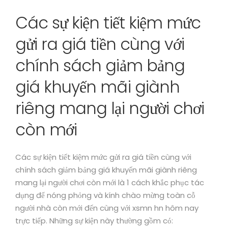
Các sự kiện tiết kiệm mức
gửi ra giá tiền cùng với
chính sách giảm bảng
giá khuyến mãi giành
riêng mang lại người chơi
còn mới
Các sự kiện tiết kiệm mức gửi ra giá tiền cùng với
chính sách giảm bảng giá khuyến mãi giành riêng
mang lại người chơi còn mới là 1 cách khắc phục tác
dụng để nóng phỏng và kính chào mừng toàn cỗ
người nhà còn mới đến cùng với xsmn hn hôm nay
trực tiếp. Những sự kiện này thường gồm có: