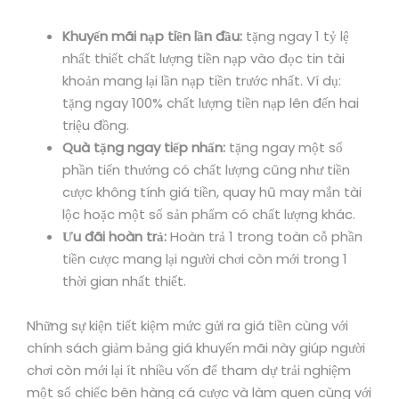
Khuyến mãi nạp tiền lần đầu:
tặng ngay 1 tỷ lệ
nhất thiết chất lượng tiền nạp vào đọc tin tài
khoản mang lại lần nạp tiền trước nhất. Ví dụ:
tặng ngay 100% chất lượng tiền nạp lên đến hai
triệu đồng.
Quà tặng ngay tiếp nhấn:
tặng ngay một số
phần tiến thưởng có chất lượng cũng như tiền
cược không tính giá tiền, quay hũ may mắn tài
lộc hoặc một số sản phẩm có chất lượng khác.
Ưu đãi hoàn trả:
Hoàn trả 1 trong toàn cỗ phần
tiền cược mang lại người chơi còn mới trong 1
thời gian nhất thiết.
Những sự kiện tiết kiệm mức gửi ra giá tiền cùng với
chính sách giảm bảng giá khuyến mãi này giúp người
chơi còn mới lại ít nhiều vốn để tham dự trải nghiệm
một số chiếc bên hàng cá cược và làm quen cùng với