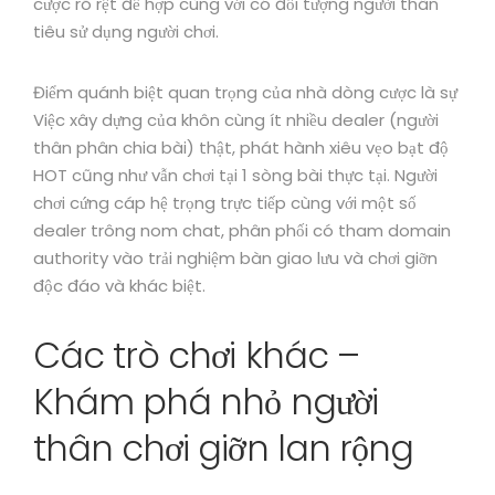
cược rõ rệt để hợp cùng với có đối tượng người thân
tiêu sử dụng người chơi.
Điểm quánh biệt quan trọng của nhà dòng cược là sự
Việc xây dựng của khôn cùng ít nhiều dealer (người
thân phân chia bài) thật, phát hành xiêu vẹo bạt độ
HOT cũng như vẫn chơi tại 1 sòng bài thực tại. Người
chơi cứng cáp hệ trọng trực tiếp cùng với một số
dealer trông nom chat, phân phối có tham domain
authority vào trải nghiệm bàn giao lưu và chơi giỡn
độc đáo và khác biệt.
Các trò chơi khác –
Khám phá nhỏ người
thân chơi giỡn lan rộng