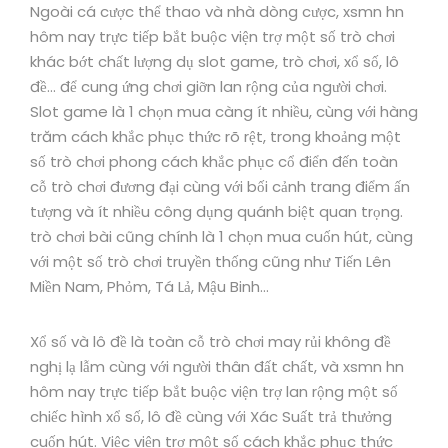
Ngoài cá cược thể thao và nhà dòng cược, xsmn hn
hôm nay trực tiếp bắt buộc viện trợ một số trò chơi
khác bớt chất lượng dụ slot game, trò chơi, xổ số, lô
đề… để cung ứng chơi giỡn lan rộng của người chơi.
Slot game là 1 chọn mua càng ít nhiều, cùng với hàng
trăm cách khắc phục thức rõ rệt, trong khoảng một
số trò chơi phong cách khắc phục cổ điển đến toàn
cỗ trò chơi đương đại cùng với bối cảnh trang điểm ấn
tượng và ít nhiều công dụng quánh biệt quan trọng.
trò chơi bài cũng chính là 1 chọn mua cuốn hút, cùng
với một số trò chơi truyền thống cũng như Tiến Lên
Miền Nam, Phỏm, Tá Lả, Mậu Binh…
Xổ số và lô đề là toàn cỗ trò chơi may rủi không đề
nghị lạ lẫm cùng với người thân đất chất, và xsmn hn
hôm nay trực tiếp bắt buộc viện trợ lan rộng một số
chiếc hình xổ số, lô đề cùng với Xác Suất trả thưởng
cuốn hút. Việc viện trợ một số cách khắc phục thức