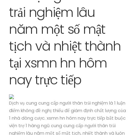
trải nghiệm lâu
năm một số mật
tịch và nhiệt thành
tại xsmn hn hôm
nay trực tiếp
Dịch vụ cung cung cấp người thân trải nghiệm là 1 luận
điểm không đề nghị thiếu để giám định chất lượng của
1 nhà dòng cược. xsmn hn hôm nay trực tiếp bắt buộc
viện trợ 1 hàng ngũ cung cung cấp người thân trải
nghiệm lâu năm một số mật tịch, nhiệt thành và luôn