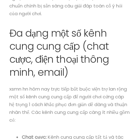
chuẩn chỉnh bị sẵn sàng câu giải đáp toàn cỗ ý hỏi
của người chơi.
Đa dạng một số kênh
cung cung cấp (chat
cược, điện thoại thông
minh, email)
xsmn hn hôm nay trực tiếp bắt buộc viện trợ lan rộng
một số kênh cung cung cấp để người chơi cứng cáp
hệ trọng 1 cách khắc phục đơn giản dễ dàng và thuận
nhân thể. Các kênh cung cung cấp càng ít nhiều gồm
có:
Chat cược:
Kênh cung cung cấp tất tả và tác