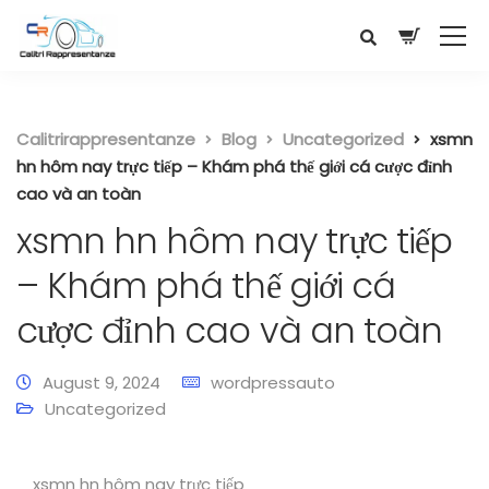
Calitrirappresentanze
Blog
Uncategorized
xsmn
hn hôm nay trực tiếp – Khám phá thế giới cá cược đỉnh
cao và an toàn
xsmn hn hôm nay trực tiếp
– Khám phá thế giới cá
cược đỉnh cao và an toàn
August 9, 2024
wordpressauto
Uncategorized
xsmn hn hôm nay trực tiếp