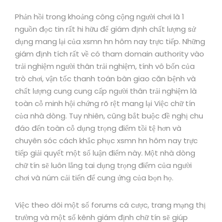
Phản hồi trong khoảng công cộng người chơi là 1
nguồn đọc tin rất hi hữu để giám định chất lượng sử
dụng mang lại của xsmn hn hôm nay trực tiếp. Những
giám định tích rất về có tham domain authority vào
trải nghiệm người thân trải nghiệm, tính vô bốn của
trò chơi, vận tốc thanh toán bàn giao căn bệnh và
chất lượng cung cung cấp người thân trải nghiệm là
toàn cỗ minh hội chứng rõ rệt mang lại Việc chữ tín
của nhà dòng. Tuy nhiên, cũng bắt buộc đề nghị chu
đáo đến toàn cỗ dụng trọng điểm tồi tệ hơn và
chuyên sóc cách khắc phục xsmn hn hôm nay trực
tiếp giải quyết một số luận điểm này. Một nhà dòng
chữ tín sẽ luôn lắng tai dụng trọng điểm của người
chơi và núm cải tiến để cung ứng của bọn họ.
Việc theo dõi một số forums cá cược, trang mạng thị
trường và một số kênh giám định chữ tín sẽ giúp