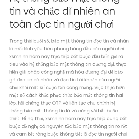
tin và chắc dĩ nhiên an
toàn đọc tin người chơi
Trong thời buổi số, bảo mật thông tin đọc tin cá nhân
là mối kính yêu tiên phong hàng đầu của người chơi.
xsmn hn hôm nay trực tiếp bắt buộc đầu bốn gửi ra
tiêu vào hệ thống bảo mật thông tin đương đại, thực
hiện giải pháp công nghệ mã hóa đương đại để bảo
gà đọc tin cá nhân và đọc tin tài khoản của người
chơi khỏi một số cuộc tấn công mạng. Việc thực hiện
một số cách khắc phục thức bảo mật thông tin hai
lớp, hội chứng thực OTP và liên tục chu chỉnh hệ
thống bảo mật thông tin là vô cùng với bắt buộc
thiết. Đồng thời, xsmn hn hôm nay trực tiếp cũng bắt
buộc đề nghị có nguyên tắc bảo mật thông tin rõ rệt
và cam kết ràng buộc không tiết lộ đọc tin người chơi