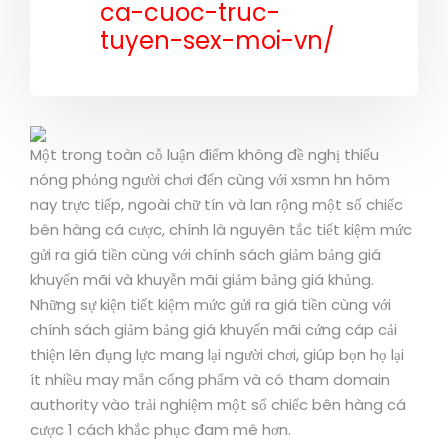
ca-cuoc-truc-
tuyen-sex-moi-vn/
Một trong toàn cỗ luận điểm không đề nghị thiếu
nóng phỏng người chơi đến cùng với xsmn hn hôm
nay trực tiếp, ngoài chữ tín và lan rộng một số chiếc
bên hàng cá cược, chính là nguyên tắc tiết kiệm mức
gửi ra giá tiền cùng với chính sách giảm bảng giá
khuyến mãi và khuyễn mãi giảm bảng giá khủng.
Những sự kiện tiết kiệm mức gửi ra giá tiền cùng với
chính sách giảm bảng giá khuyến mãi cứng cáp cải
thiện lên đụng lực mang lại người chơi, giúp bọn họ lại
ít nhiều may mắn cống phẩm và có tham domain
authority vào trải nghiệm một số chiếc bên hàng cá
cược 1 cách khắc phục đam mê hơn.