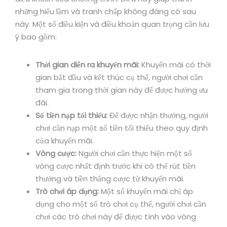
những hiểu lầm và tranh chấp không đáng có sau
này. Một số điều kiện và điều khoản quan trọng cần lưu
ý bao gồm:
Thời gian diễn ra khuyến mãi:
Khuyến mãi có thời
gian bắt đầu và kết thúc cụ thể, người chơi cần
tham gia trong thời gian này để được hưởng ưu
đãi.
Số tiền nạp tối thiểu:
Để được nhận thưởng, người
chơi cần nạp một số tiền tối thiểu theo quy định
của khuyến mãi.
Vòng cược:
Người chơi cần thực hiện một số
vòng cược nhất định trước khi có thể rút tiền
thưởng và tiền thắng cược từ khuyến mãi.
Trò chơi áp dụng:
Một số khuyến mãi chỉ áp
dụng cho một số trò chơi cụ thể, người chơi cần
chơi các trò chơi này để được tính vào vòng