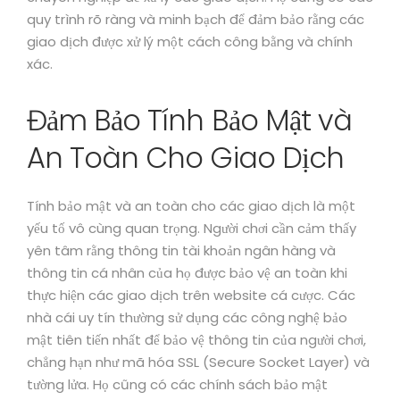
quy trình rõ ràng và minh bạch để đảm bảo rằng các
giao dịch được xử lý một cách công bằng và chính
xác.
Đảm Bảo Tính Bảo Mật và
An Toàn Cho Giao Dịch
Tính bảo mật và an toàn cho các giao dịch là một
yếu tố vô cùng quan trọng. Người chơi cần cảm thấy
yên tâm rằng thông tin tài khoản ngân hàng và
thông tin cá nhân của họ được bảo vệ an toàn khi
thực hiện các giao dịch trên website cá cược. Các
nhà cái uy tín thường sử dụng các công nghệ bảo
mật tiên tiến nhất để bảo vệ thông tin của người chơi,
chẳng hạn như mã hóa SSL (Secure Socket Layer) và
tường lửa. Họ cũng có các chính sách bảo mật