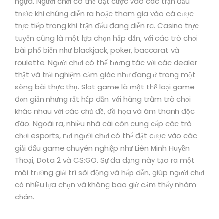
ngựa. Người chơi có thể đặt cược vào các trận đấu
trước khi chúng diễn ra hoặc tham gia vào cá cược
trực tiếp trong khi trận đấu đang diễn ra. Casino trực
tuyến cũng là một lựa chọn hấp dẫn, với các trò chơi
bài phổ biến như blackjack, poker, baccarat và
roulette. Người chơi có thể tương tác với các dealer
thật và trải nghiệm cảm giác như đang ở trong một
sòng bài thực thụ. Slot game là một thể loại game
đơn giản nhưng rất hấp dẫn, với hàng trăm trò chơi
khác nhau với các chủ đề, đồ họa và âm thanh độc
đáo. Ngoài ra, nhiều nhà cái còn cung cấp các trò
chơi esports, nơi người chơi có thể đặt cược vào các
giải đấu game chuyên nghiệp như Liên Minh Huyền
Thoại, Dota 2 và CS:GO. Sự đa dạng này tạo ra một
môi trường giải trí sôi động và hấp dẫn, giúp người chơi
có nhiều lựa chọn và không bao giờ cảm thấy nhàm
chán.