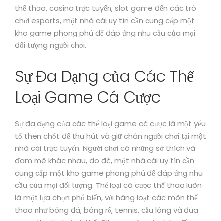
thể thao, casino trực tuyến, slot game đến các trò
chơi esports, một nhà cái uy tín cần cung cấp một
kho game phong phú để đáp ứng nhu cầu của mọi
đối tượng người chơi.
Sự Đa Dạng của Các Thể
Loại Game Cá Cược
Sự đa dạng của các thể loại game cá cược là một yếu
tố then chốt để thu hút và giữ chân người chơi tại một
nhà cái trực tuyến. Người chơi có những sở thích và
đam mê khác nhau, do đó, một nhà cái uy tín cần
cung cấp một kho game phong phú để đáp ứng nhu
cầu của mọi đối tượng. Thể loại cá cược thể thao luôn
là một lựa chọn phổ biến, với hàng loạt các môn thể
thao như bóng đá, bóng rổ, tennis, cầu lông và đua