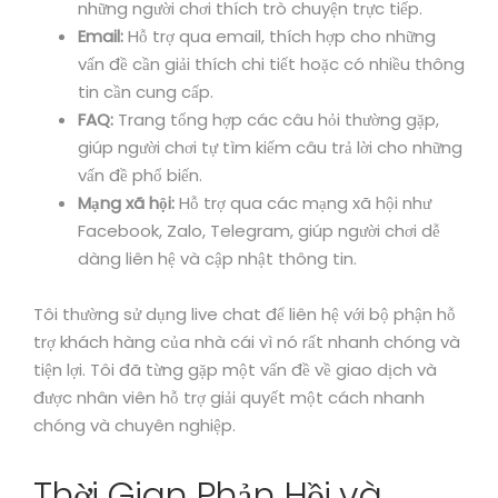
những người chơi thích trò chuyện trực tiếp.
Email:
Hỗ trợ qua email, thích hợp cho những
vấn đề cần giải thích chi tiết hoặc có nhiều thông
tin cần cung cấp.
FAQ:
Trang tổng hợp các câu hỏi thường gặp,
giúp người chơi tự tìm kiếm câu trả lời cho những
vấn đề phổ biến.
Mạng xã hội:
Hỗ trợ qua các mạng xã hội như
Facebook, Zalo, Telegram, giúp người chơi dễ
dàng liên hệ và cập nhật thông tin.
Tôi thường sử dụng live chat để liên hệ với bộ phận hỗ
trợ khách hàng của nhà cái vì nó rất nhanh chóng và
tiện lợi. Tôi đã từng gặp một vấn đề về giao dịch và
được nhân viên hỗ trợ giải quyết một cách nhanh
chóng và chuyên nghiệp.
Thời Gian Phản Hồi và