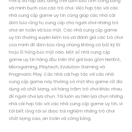
mới lạ và hấp dẫn, đồng thời đảm bảo tính công bằng
và minh bạch của các trò chơi. Việc hợp tác với các
nhà cung cấp game uy tín cũng giúp các nhà cái
đảm bảo rằng họ cung cấp cho người chơi những trò
chơi an toàn và bảo mật. Các nhà cung cấp game
uy tín thường xuyên kiểm tra và đánh giá các trò chơi
của mình để đảm bảo rằng chúng không có bất kỳ lỗi
hoặc lỗ hổng bảo mật nào. Một số nhà cung cấp
game uy tín hàng đầu trên thế giới bao gồm NetEnt,
Microgaming, Playtech, Evolution Gaming và
Pragmatic Play. Các nhà cái hợp tác với các nhà
cung cấp game này thường có một kho game rất đa
dạng và chất lượng, với hàng trăm trò chơi khác nhau
để người chơi lựa chọn. Tôi luôn ưu tiên lựa chọn những
nhà cái hợp tác với các nhà cung cấp game uy tín, vì
tôi biết rằng tôi sẽ được trải nghiệm những trò chơi
chất lượng cao, an toàn và công bằng.