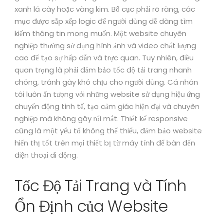
xanh lá cây hoặc vàng kim. Bố cục phải rõ ràng, các
mục được sắp xếp logic để người dùng dễ dàng tìm
kiếm thông tin mong muốn. Một website chuyên
nghiệp thường sử dụng hình ảnh và video chất lượng
cao để tạo sự hấp dẫn và trực quan. Tuy nhiên, điều
quan trọng là phải đảm bảo tốc độ tải trang nhanh
chóng, tránh gây khó chịu cho người dùng. Cá nhân
tôi luôn ấn tượng với những website sử dụng hiệu ứng
chuyển động tinh tế, tạo cảm giác hiện đại và chuyên
nghiệp mà không gây rối mắt. Thiết kế responsive
cũng là một yếu tố không thể thiếu, đảm bảo website
hiển thị tốt trên mọi thiết bị từ máy tính để bàn đến
điện thoại di động.
Tốc Độ Tải Trang và Tính
Ổn Định của Website