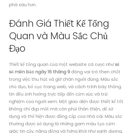
phá sâu hơn.
Đánh Giá Thiết Kế Tổng
Quan và Màu Sắc Chủ
Đạo
Thiết kế tổng quan của một website cá cược như
xổ
số miền bắc ngày 16 tháng 9
đóng vai trò then chốt
trong việc thu hút và giữ chân người dùng. Màu sắc
chủ đạo, bố cục trang web, và cách trình bày thông
tin đều ảnh hưởng trực tiếp đến cảm xúc và trải
nghiệm của người xem. Một giao diện được thiết kế tốt
không chỉ đẹp mắt mà còn phải thân thiện, dễ sử
dụng và thể hiện được đẳng cấp của nhà cái. Màu sắc
thường được sử dụng là những gam màu tạo cảm
giác tin cậy, năng động và hứng khởi như xanh dương,