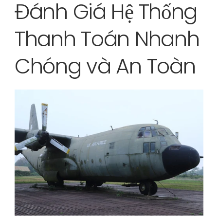
Đánh Giá Hệ Thống
Thanh Toán Nhanh
Chóng và An Toàn