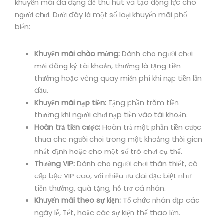
khuyến mãi đa dạng để thu hút và tạo động lực cho
người chơi. Dưới đây là một số loại khuyến mãi phổ
biến:
Khuyến mãi chào mừng:
Dành cho người chơi
mới đăng ký tài khoản, thường là tặng tiền
thưởng hoặc vòng quay miễn phí khi nạp tiền lần
đầu.
Khuyến mãi nạp tiền:
Tặng phần trăm tiền
thưởng khi người chơi nạp tiền vào tài khoản.
Hoàn trả tiền cược:
Hoàn trả một phần tiền cược
thua cho người chơi trong một khoảng thời gian
nhất định hoặc cho một số trò chơi cụ thể.
Thưởng VIP:
Dành cho người chơi thân thiết, có
cấp bậc VIP cao, với nhiều ưu đãi đặc biệt như
tiền thưởng, quà tặng, hỗ trợ cá nhân.
Khuyến mãi theo sự kiện:
Tổ chức nhân dịp các
ngày lễ, Tết, hoặc các sự kiện thể thao lớn.