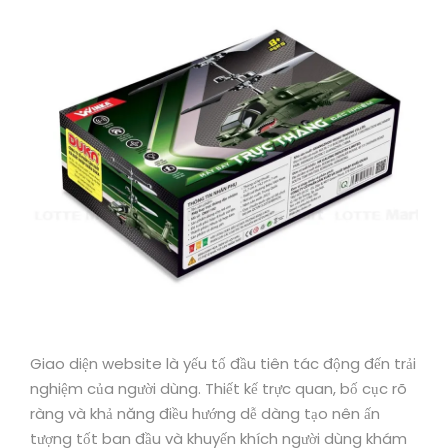
Giao diện website là yếu tố đầu tiên tác động đến trải
nghiệm của người dùng. Thiết kế trực quan, bố cục rõ
ràng và khả năng điều hướng dễ dàng tạo nên ấn
tượng tốt ban đầu và khuyến khích người dùng khám