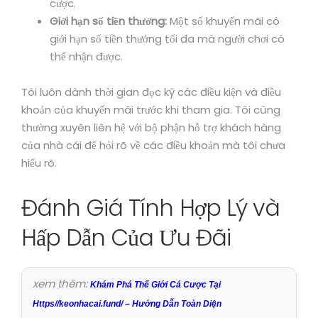
cược.
Giới hạn số tiền thưởng:
Một số khuyến mãi có
giới hạn số tiền thưởng tối đa mà người chơi có
thể nhận được.
Tôi luôn dành thời gian đọc kỹ các điều kiện và điều
khoản của khuyến mãi trước khi tham gia. Tôi cũng
thường xuyên liên hệ với bộ phận hỗ trợ khách hàng
của nhà cái để hỏi rõ về các điều khoản mà tôi chưa
hiểu rõ.
Đánh Giá Tính Hợp Lý và
Hấp Dẫn Của Ưu Đãi
xem thêm:
Khám Phá Thế Giới Cá Cược Tại
Https//keonhacai.fund/ – Hướng Dẫn Toàn Diện