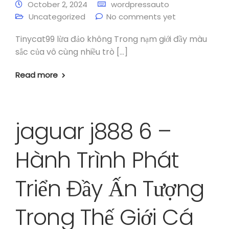
October 2, 2024
wordpressauto
Uncategorized
No comments yet
Tinycat99 lừa đảo không Trong nạm giới đầy màu
sắc của vô cùng nhiều trò […]
Read more
jaguar j888 6 –
Hành Trình Phát
Triển Đầy Ấn Tượng
Trong Thế Giới Cá