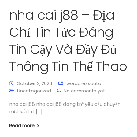
nha cai j88 – Địa
Chỉ Tin Tức Đáng
Tin Cậy Và Đầy Đủ
Thông Tin Thể Thao
October 2, 2024
wordpressauto
Uncategorized
No comments yet
nha cai j88 nha cai j88 đang trở yêu cầu chuyển
một số ít ít […]
Read more