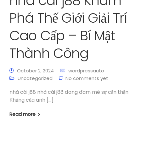
nhà cái j88 Khám
Phá Thế Giới Giải Trí
Cao Cấp – Bí Mật
Thành Công
October 2, 2024
wordpressauto
Uncategorized
No comments yet
nhà cái j88 nhà cái j88 đang đam mê sự cẩn thận
Khủng của anh […]
Read more