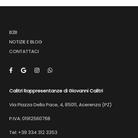
B2B
NOTIZIE E BLOG
CONTATTACI
Calitri Rappresentanze di Giovanni Calitri
Via Piazza Della Pace, 4, 85011, Acerenza (PZ)
P.IVA: 01912560768
Tel: +39 334 312 3353